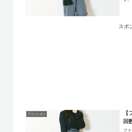
スポ
【
ファッション
回
ファ