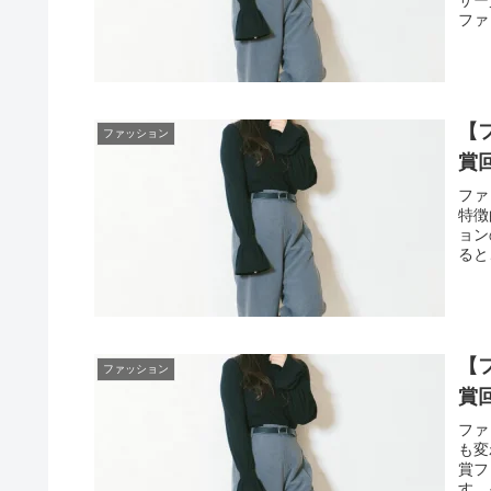
ファ
【
ファッション
賞
ファ
特徴
ョン
ると
【
ファッション
賞
ファ
も変
賞フ
す。