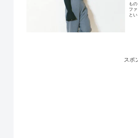
もの
ファ
とい
スポ