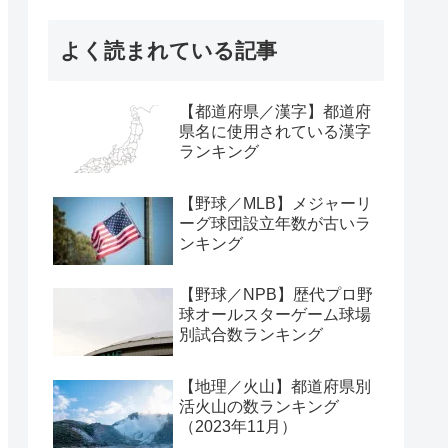
よく読まれている記事
【都道府県／漢字】都道府
県名に使用されている漢字
ランキング
【野球／MLB】メジャーリ
ーグ球団設立年数が古いラ
ンキング
【野球／NPB】歴代プロ野
球オールスターゲーム球場
別試合数ランキング
【地理／火山】都道府県別
活火山の数ランキング
（2023年11月）