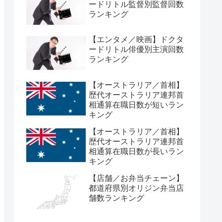
ードリトル監督別監督回数
ランキング
【エンタメ／映画】ドクタ
ードリトル俳優別主演回数
ランキング
【オーストラリア／首相】
歴代オーストラリア連邦首
相通算在職日数が短いラン
キング
【オーストラリア／首相】
歴代オーストラリア連邦首
相通算在職日数が長いラン
キング
【店舗／お弁当チェーン】
都道府県別オリジン弁当店
舗数ランキング