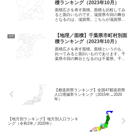
積ランキング（2023年10月）
面積広さを表す面積。面積も比較してみ
ると面白いものです。滋賀県今回の舞台
となるのは、滋賀県。こちらが滋賀県の
地図。少し縦長の県となっており、県の
中央部には大きな琵琶湖が存在していま
す。滋賀県は北で福井県、東に岐阜県、
【地理／面積】千葉県市町村別面
地理
南で三重県、西には京都府...
積ランキング（2023年10月）
面積広さを表す面積。面積というのも、
比べてみると面白いものであります。千
葉県今回の舞台となるのは千葉県。千葉
県はこんな形をしている県となっていま
す。南北に長くなっている地形が印象
的。立地としては北側で茨城県と接し、
西側では埼玉県と東京都と接...
【都道府県ランキング】全国47都道府県
人口増減率ランキング（2015年→2020
年）
【地方別ランキング】地方別人口ランキ
ング（令和2年／2020年）