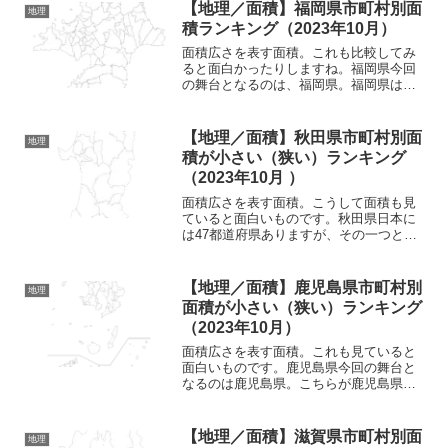
ね。滋賀県は北で福井県、東に岐阜県、
【地理／面積】福岡県市町村別面
地理
南で三重県、西には京都府と...
積ランキング（2023年10月）
面積広さを表す面積。これも比較してみ
ると面白かったりしますね。福岡県今回
の舞台となるのは、福岡県。福岡県はこ
んな形をしている県。九州地方を構成す
る県の一つとなっており、九州地方の中
では、最も北に位置している県でもあり
【地理／面積】秋田県市町村別面
地理
ますね。九州を代表する県...
積が小さい（狭い）ランキング
（2023年10月 ）
面積広さを表す面積。こうして面積も見
ていると面白いものです。秋田県日本に
は47都道府県ありますが、その一つとな
っているのが秋田県。秋田県は東北地方
の一員となっており、日本海に面する県
です。県の形としてはこうした形。縦に
【地理／面積】鹿児島県市町村別
地理
長いようなところが特徴...
面積が小さい（狭い）ランキング
（2023年10月）
面積広さを表す面積。これも見ていると
面白いものです。鹿児島県今回の舞台と
なるのは鹿児島県。こちらが鹿児島県の
地図。本土となっている部分はもちろん
のこと、それ以外にもかなりの島々が鹿
児島県となっていますね。かなり島の数
【地理／面積】滋賀県市町村別面
地理
も多くなっている都道府県...