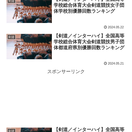
剣道
学校総合体育大会剣道競技女子団
体学校別優勝回数ランキング
2024.05.22
【剣道／インターハイ】全国高等
剣道
学校総合体育大会剣道競技男子団
体都道府県別優勝回数ランキング
2024.05.21
スポンサーリンク
【剣道／インターハイ】全国高等
剣道