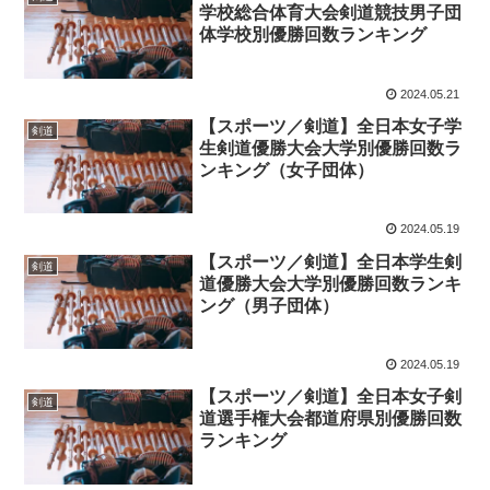
学校総合体育大会剣道競技男子団
体学校別優勝回数ランキング
2024.05.21
【スポーツ／剣道】全日本女子学
剣道
生剣道優勝大会大学別優勝回数ラ
ンキング（女子団体）
2024.05.19
【スポーツ／剣道】全日本学生剣
剣道
道優勝大会大学別優勝回数ランキ
ング（男子団体）
2024.05.19
【スポーツ／剣道】全日本女子剣
剣道
道選手権大会都道府県別優勝回数
ランキング