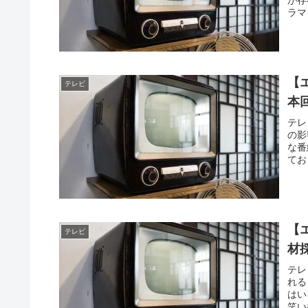
ラマ
【
テレビ
本
テレ
の影
な番
てお
【
テレビ
材
テレ
れる
はい
笑い