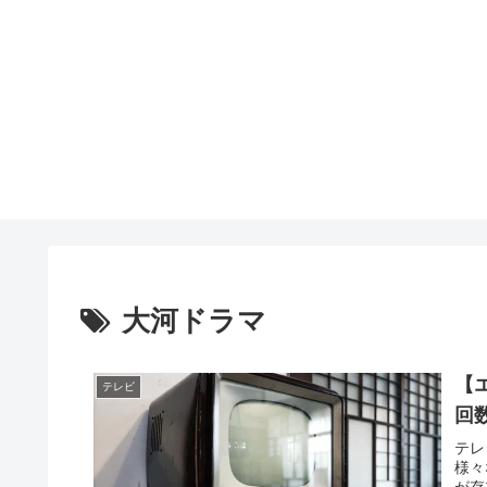
大河ドラマ
【
テレビ
回
テレ
様々
が存