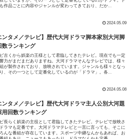
も作品ごとに内容やジャンルが変わってきており、だか...
2024.05.09
エンタメ／テレビ】歴代大河ドラマ脚本家別大河脚
回数ランキング
ビ古くから娯楽の王様として君臨してきたテレビ。現在でも一定
響力がまだまだありますね。大河ドラマそんなテレビでは、様々
組が製作されており、放映されています。ジャンルも様々となっ
り、その一つとして定番化しているのが「ドラマ」。各...
2024.05.08
エンタメ／テレビ】歴代大河ドラマ主人公別大河題
採用回数ランキング
ビ長らく娯楽の主役として君臨してきたテレビ。テレビで放映さ
ドラマも定番です。大河ドラマテレビと一言に言っても、そこに
ろんな番組が存在しています。スポーツ中継なんかもあれば、お
番組もあり、ニュースもあったり、ドラマなんかも定番...