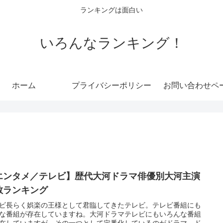
ランキングは面白い
いろんなランキング！
ホーム
プライバシーポリシー
お問い合わせペ
エンタメ／テレビ】歴代大河ドラマ俳優別大河主演
数ランキング
ビ長らく娯楽の王様として君臨してきたテレビ。テレビ番組にも
な番組が存在していますね。大河ドラマテレビにもいろんな番組
在していますが、その一つとして定番化しているのがドラマ。ド