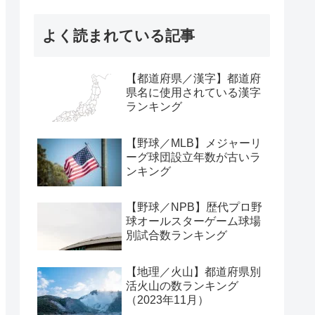
よく読まれている記事
【都道府県／漢字】都道府
県名に使用されている漢字
ランキング
【野球／MLB】メジャーリ
ーグ球団設立年数が古いラ
ンキング
【野球／NPB】歴代プロ野
球オールスターゲーム球場
別試合数ランキング
【地理／火山】都道府県別
活火山の数ランキング
（2023年11月）