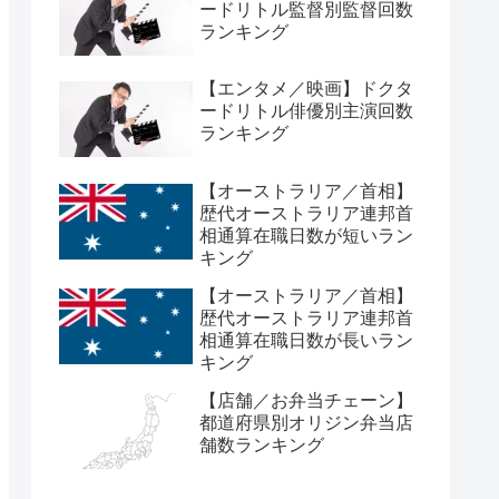
ードリトル監督別監督回数
ランキング
【エンタメ／映画】ドクタ
ードリトル俳優別主演回数
ランキング
【オーストラリア／首相】
歴代オーストラリア連邦首
相通算在職日数が短いラン
キング
【オーストラリア／首相】
歴代オーストラリア連邦首
相通算在職日数が長いラン
キング
【店舗／お弁当チェーン】
都道府県別オリジン弁当店
舗数ランキング