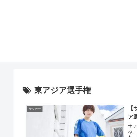
東アジア選手権
【
サッカー
ア
サッ
ね。
も、