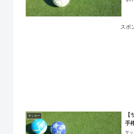
スポ
【
サッカー
手
サッ