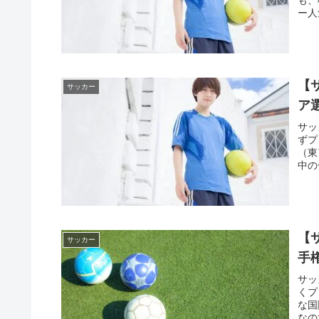
ー人
【
サッカー
ア
サッ
ずプ
（東
中の
【
サッカー
手
サッ
くプ
な国
なの