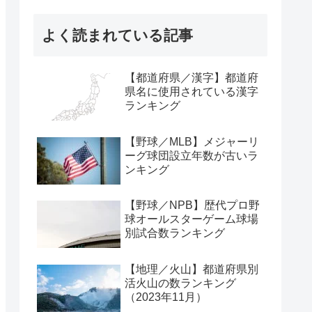
よく読まれている記事
【都道府県／漢字】都道府
県名に使用されている漢字
ランキング
【野球／MLB】メジャーリ
ーグ球団設立年数が古いラ
ンキング
【野球／NPB】歴代プロ野
球オールスターゲーム球場
別試合数ランキング
【地理／火山】都道府県別
活火山の数ランキング
（2023年11月）