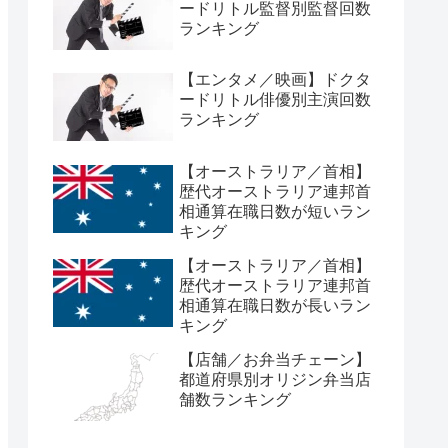
ードリトル監督別監督回数
ランキング
【エンタメ／映画】ドクタ
ードリトル俳優別主演回数
ランキング
【オーストラリア／首相】
歴代オーストラリア連邦首
相通算在職日数が短いラン
キング
【オーストラリア／首相】
歴代オーストラリア連邦首
相通算在職日数が長いラン
キング
【店舗／お弁当チェーン】
都道府県別オリジン弁当店
舗数ランキング