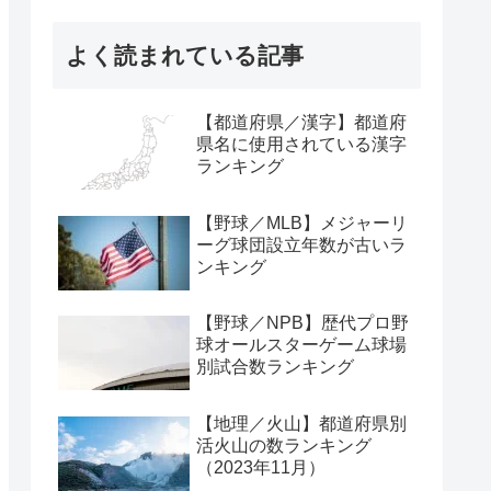
よく読まれている記事
【都道府県／漢字】都道府
県名に使用されている漢字
ランキング
【野球／MLB】メジャーリ
ーグ球団設立年数が古いラ
ンキング
【野球／NPB】歴代プロ野
球オールスターゲーム球場
別試合数ランキング
【地理／火山】都道府県別
活火山の数ランキング
（2023年11月）