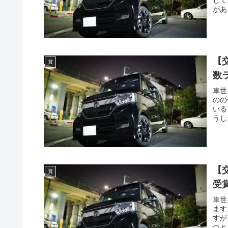
があ
【
賞
数
車世
のの
いる
うし
【
賞
受
車世
ます
すが
つと