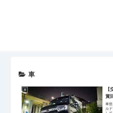
車
【
賞
賞
車世
ルド
して