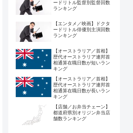
ードリトル監督別監督回数
ランキング
【エンタメ／映画】ドクタ
ードリトル俳優別主演回数
ランキング
【オーストラリア／首相】
歴代オーストラリア連邦首
相通算在職日数が短いラン
キング
【オーストラリア／首相】
歴代オーストラリア連邦首
相通算在職日数が長いラン
キング
【店舗／お弁当チェーン】
都道府県別オリジン弁当店
舗数ランキング