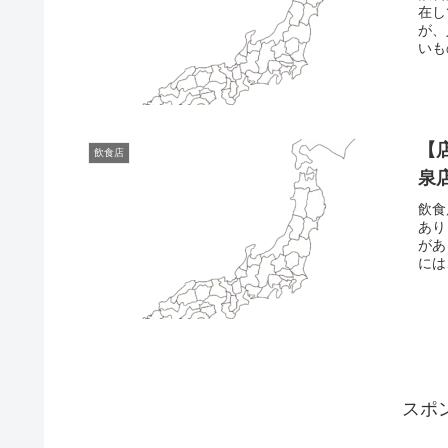
在し
が、
いも
【
飲食店
泉
飲食
あり
があ
には
スポ