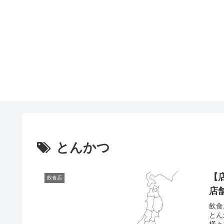
とんかつ
【
飲食店
店
飲食
とん
様々