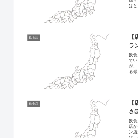
はと
【
飲食店
ラ
飲食
てい
が、
る傾
【
飲食店
さ
飲食
店が
ン店
は、