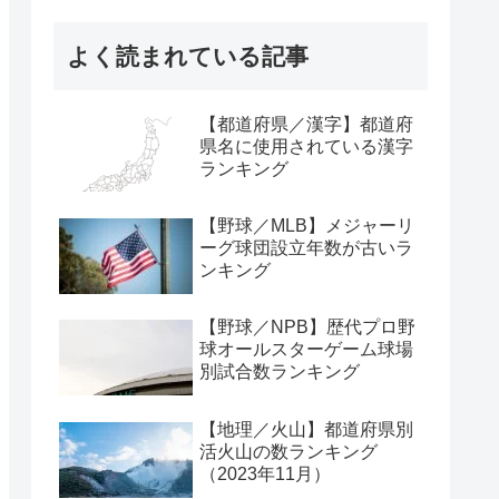
よく読まれている記事
【都道府県／漢字】都道府
県名に使用されている漢字
ランキング
【野球／MLB】メジャーリ
ーグ球団設立年数が古いラ
ンキング
【野球／NPB】歴代プロ野
球オールスターゲーム球場
別試合数ランキング
【地理／火山】都道府県別
活火山の数ランキング
（2023年11月）