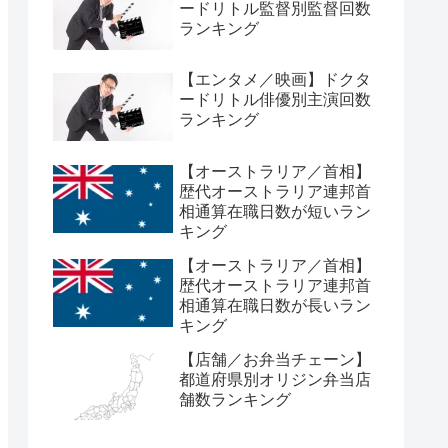
ードリトル監督別監督回数
ランキング
【エンタメ／映画】ドクタ
ードリトル俳優別主演回数
ランキング
【オーストラリア／首相】
歴代オーストラリア連邦首
相通算在職日数が短いラン
キング
【オーストラリア／首相】
歴代オーストラリア連邦首
相通算在職日数が長いラン
キング
【店舗／お弁当チェーン】
都道府県別オリジン弁当店
舗数ランキング