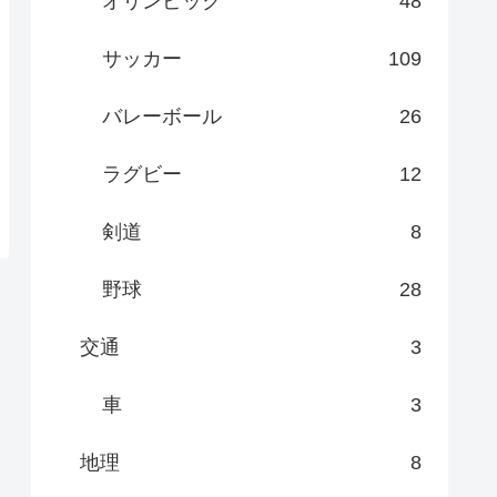
オリンピック
48
サッカー
109
バレーボール
26
ラグビー
12
剣道
8
野球
28
交通
3
車
3
地理
8