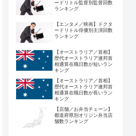
ードリトル監督別監督回数
ランキング
【エンタメ／映画】ドクタ
ードリトル俳優別主演回数
ランキング
【オーストラリア／首相】
歴代オーストラリア連邦首
相通算在職日数が短いラン
キング
【オーストラリア／首相】
歴代オーストラリア連邦首
相通算在職日数が長いラン
キング
【店舗／お弁当チェーン】
都道府県別オリジン弁当店
舗数ランキング