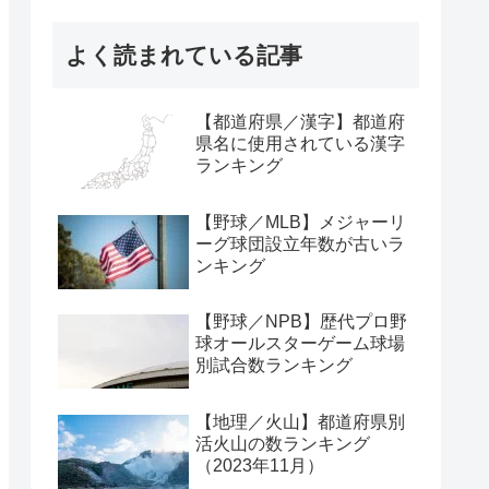
よく読まれている記事
【都道府県／漢字】都道府
県名に使用されている漢字
ランキング
【野球／MLB】メジャーリ
ーグ球団設立年数が古いラ
ンキング
【野球／NPB】歴代プロ野
球オールスターゲーム球場
別試合数ランキング
【地理／火山】都道府県別
活火山の数ランキング
（2023年11月）