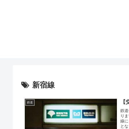
新宿線
【
鉄道
鉄道
りま
線に
とな