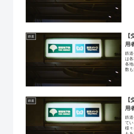
【
鉄道
用
鉄道
は各
各地
数も
【
鉄道
用
鉄道
てい
様々
もあ