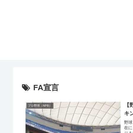
FA宣言
【
プロ野球（NPB）
キ
野球
在に
りま