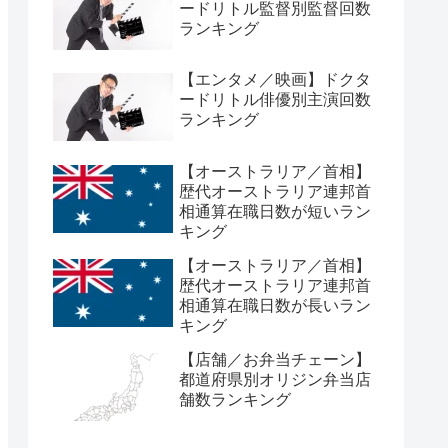
ードリトル監督別監督回数
ランキング
【エンタメ／映画】ドクタ
ードリトル俳優別主演回数
ランキング
【オーストラリア／首相】
歴代オーストラリア連邦首
相通算在職日数が短いラン
キング
【オーストラリア／首相】
歴代オーストラリア連邦首
相通算在職日数が長いラン
キング
【店舗／お弁当チェーン】
都道府県別オリジン弁当店
舗数ランキング