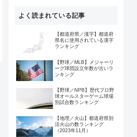
よく読まれている記事
【都道府県／漢字】都道府
県名に使用されている漢字
ランキング
【野球／MLB】メジャーリ
ーグ球団設立年数が古いラ
ンキング
【野球／NPB】歴代プロ野
球オールスターゲーム球場
別試合数ランキング
【地理／火山】都道府県別
活火山の数ランキング
（2023年11月）