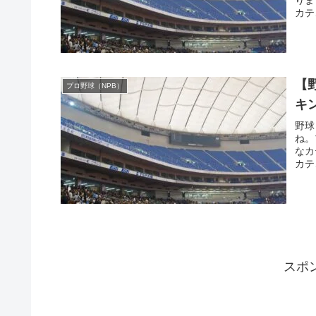
カテ
【
プロ野球（NPB）
キ
野球
ね。
なカ
カテ
スポ