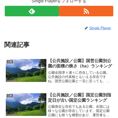
Single Playerをフォローする
Single Player
関連記事
【公共施設／公園】国営公園別公
公園
園の面積の狭さ（ha）ランキング
公園全国津々浦々に存在している公園。
公共施設の代表格ともいえる存在です
ね。国営公園公園と一言に言っても、
様々な公園が存在しています。その一つ
となっているのが、国営公園。文字通り
国が運営している公園となっている国営
【公共施設／公園】国定公園別指
公園
公園。国土交通省のホームペー...
定日が古い国定公園ランキング
公園身近な存在でもある公園。全国には
様々な公園が存在しています。国定公園
公園にも様々な種類があり、運営者も