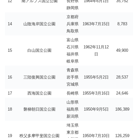
12
南アルプス国立公園
長野県
1964年6月1日
35,752
静岡県
京都府
14
山陰海岸国立公園
兵庫県
1963年7月15日
8,783
鳥取県
富山県
石川県
1962年11月12
15
白山国立公園
49,900
福井県
日
岐阜県
青森県
16
三陸復興国立公園
岩手県
1955年5月2日
28,537
宮城県
17
西海国立公園
長崎県
1955年3月16日
24,646
山形県
18
磐梯朝日国立公園
福島県
1950年9月5日
186,389
新潟県
埼玉県
東京都
19
秩父多摩甲斐国立公園
1950年7月10日
126,259