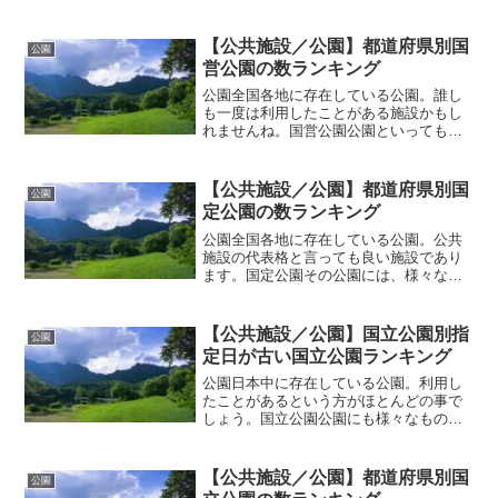
様々。普段あまり意識しないところかも
しれませんけどね。その公園には「国定
公園」という公園があります。国という
【公共施設／公園】都道府県別国
公園
文字が付いているので、国が...
営公園の数ランキング
公園全国各地に存在している公園。誰し
も一度は利用したことがある施設かもし
れませんね。国営公園公園といっても、
世の中には様々な公園が存在していま
す。運営している団体もまちまち。中に
は国が運営している「国営公園」という
【公共施設／公園】都道府県別国
公園
ものもあります。国営公園と...
定公園の数ランキング
公園全国各地に存在している公園。公共
施設の代表格と言っても良い施設であり
ます。国定公園その公園には、様々なタ
イプの公園が存在しています。その一つ
となっているのが「国定公園」。こちら
は都道府県が管理している公園となって
【公共施設／公園】国立公園別指
公園
いるのですが、国が指定し...
定日が古い国立公園ランキング
公園日本中に存在している公園。利用し
たことがあるという方がほとんどの事で
しょう。国立公園公園にも様々なものが
ありますが、その一つとなっているのが
「国立公園」です。文字通り国が設置し
運営している公園となっており、全国で
【公共施設／公園】都道府県別国
公園
34の国立公園が存在して...