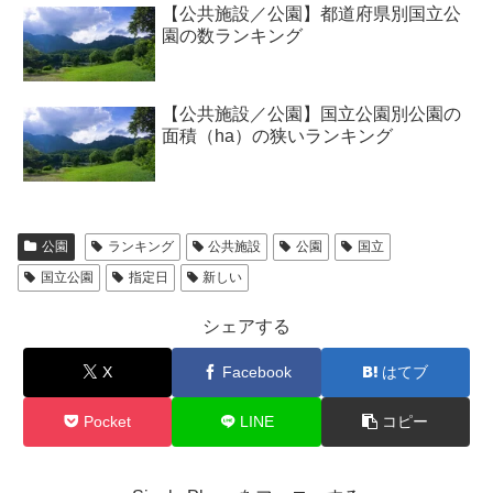
【公共施設／公園】都道府県別国立公
園の数ランキング
【公共施設／公園】国立公園別公園の
面積（ha）の狭いランキング
公園
ランキング
公共施設
公園
国立
国立公園
指定日
新しい
シェアする
X
Facebook
はてブ
Pocket
LINE
コピー