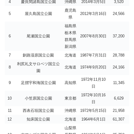
4
慶良間諸島国立公園
沖縄県
2014年3月5日
3,520
鹿児島
5
屋久島国立公園
2012年3月16日
24,566
県
福島県
栃木県
6
尾瀬国立公園
2007年8月30日
37,200
群馬県
新潟県
7
釧路湿原国立公園
北海道
1987年7月31日
28,788
利尻礼文サロベツ国立公
8
北海道
1974年9月20日
24,166
園
1972年11月10
9
足摺宇和海国立公園
高知県
11,345
日
1972年10月16
10
小笠原国立公園
東京都
6,629
日
11
西表石垣国立公園
沖縄県
1972年5月15日
21,958
12
知床国立公園
北海道
1964年6月1日
61,307
山梨県