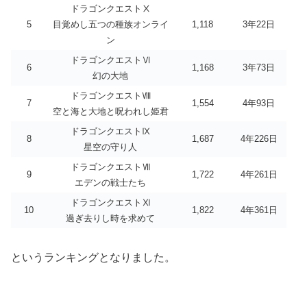
ドラゴンクエストⅩ
5
目覚めし五つの種族オンライ
1,118
3年22日
ン
ドラゴンクエストⅥ
6
1,168
3年73日
幻の大地
ドラゴンクエストⅧ
7
1,554
4年93日
空と海と大地と呪われし姫君
ドラゴンクエストⅨ
8
1,687
4年226日
星空の守り人
ドラゴンクエストⅦ
9
1,722
4年261日
エデンの戦士たち
ドラゴンクエストⅪ
10
1,822
4年361日
過ぎ去りし時を求めて
というランキングとなりました。