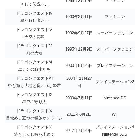
1988年2月10日
ファミコン
そして伝説へ…
ドラゴンクエストⅣ
1990年2月11日
ファミコン
導かれし者たち
ドラゴンクエストⅤ
1992年9月27日
スーパーファミコン
天空の花嫁
ドラゴンクエストⅥ
1995年12月9日
スーパーファミコン
幻の大地
ドラゴンクエストⅦ
2000年8月26日
プレイステーション
エデンの戦士たち
ドラゴンクエストⅧ
2004年11月27
プレイステーション2
空と海と大地と呪われし姫君
日
ドラゴンクエストⅨ
2009年7月11日
Nintendo DS
星空の守り人
ドラゴンクエストⅩ
2012年8月2日
Wii
目覚めし五つの種族オンライン
ドラゴンクエストⅪ
プレイステーション4
2017年7月29日
過ぎ去りし時を求めて
Nintendo 3DS