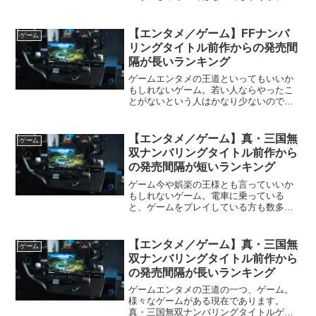
国無双ナンバリングタイトル人気のある
ゲームタイトルは、シリーズ化されたり
派生作品が誕生したりしています。そう
【エンタメ／ゲーム】FFナンバ
ゲーム
したタイトルの一つが「戦...
リングタイトル前作からの発売間
隔が長いランキング
ゲームエンタメの王道といってもいいか
もしれないゲーム。若い人ならやったこ
とがないという人はかなり少ないのでは
ないかと思います。ファイナルファンタ
ジーナンバリングタイトルゲームの中に
は人気タイトルとなって有名な作品もあ
【エンタメ／ゲーム】真・三国無
ゲーム
ります。その一つが「ファ...
双ナンバリングタイトル前作から
の発売間隔が短いランキング
ゲーム今や娯楽の王様とも言っていいか
もしれないゲーム。電車に乗っている
と、ゲームをプレイしている方も数多く
いらっしゃいます。真・三国無双ナンバ
リングタイトル人気のあるゲームタイト
ルは、シリーズ化されることもよくある
【エンタメ／ゲーム】真・三国無
ゲーム
こと。人気が出れば続編を考...
双ナンバリングタイトル前作から
の発売間隔が長いランキング
ゲームエンタメの王道の一つ、ゲーム。
様々なゲームがある現在であります。
真・三国無双ナンバリングタイトルゲー