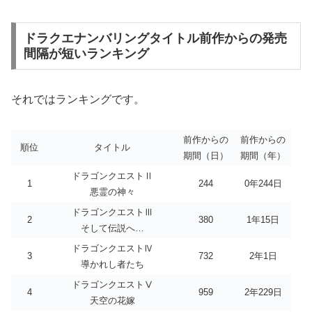
ドラクエナンバリングタイトル前作からの発売
間隔が短いランキング
それではランキングです。
前作からの
前作からの
順位
タイトル
期間（日）
期間（年）
ドラゴンクエストⅡ
1
244
0年244日
悪霊の神々
ドラゴンクエストⅢ
2
380
1年15日
そして伝説へ…
ドラゴンクエストⅣ
3
732
2年1日
導かれし者たち
ドラゴンクエストⅤ
4
959
2年229日
天空の花嫁