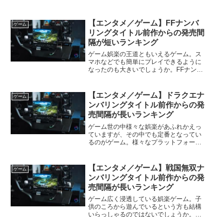
【エンタメ／ゲーム】FFナンバ
ゲーム
リングタイトル前作からの発売間
隔が短いランキング
ゲーム娯楽の王道ともいえるゲーム。ス
マホなどでも簡単にプレイできるように
なったのも大きいでしょうか。FFナンバ
リングタイトル今やだれもがやっている
といってもいいゲーム。その中で有名な
タイトルの一つとして存在しているのが
【エンタメ／ゲーム】ドラクエナ
ゲーム
「ファイナルファンタジ...
ンバリングタイトル前作からの発
売間隔が長いランキング
ゲーム世の中様々な娯楽があふれかえっ
ていますが、その中でも定番となってい
るのがゲーム。様々なプラットフォーム
で展開されていますね。ドラゴンクエス
トナンバリングタイトルゲームの中には
超有名タイトルなんてのがあったりしま
【エンタメ／ゲーム】戦国無双ナ
ゲーム
す。その一つが「ドラゴン...
ンバリングタイトル前作からの発
売間隔が長いランキング
ゲーム広く浸透している娯楽ゲーム。子
供のころから遊んでいるという方も結構
いらっしゃるのではないでしょうか。戦