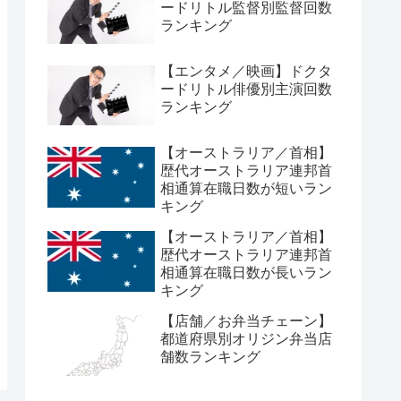
ードリトル監督別監督回数
ランキング
【エンタメ／映画】ドクタ
ードリトル俳優別主演回数
ランキング
【オーストラリア／首相】
歴代オーストラリア連邦首
相通算在職日数が短いラン
キング
【オーストラリア／首相】
歴代オーストラリア連邦首
相通算在職日数が長いラン
キング
【店舗／お弁当チェーン】
都道府県別オリジン弁当店
舗数ランキング