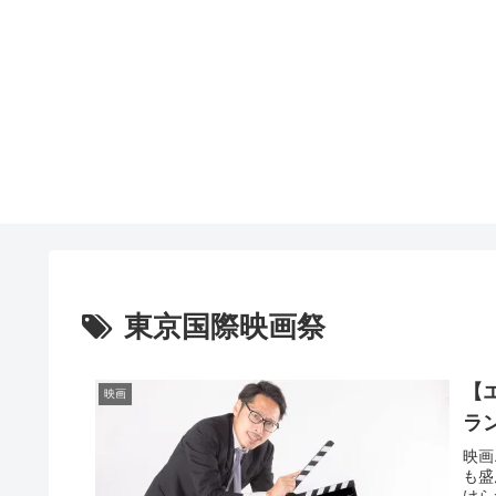
東京国際映画祭
【
映画
ラ
映画
も盛
けら