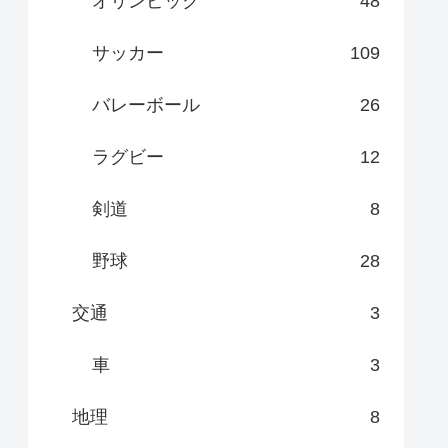
オリンピック
48
サッカー
109
バレーボール
26
ラグビー
12
剣道
8
野球
28
交通
3
車
3
地理
8