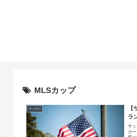
MLSカップ
【
サッカー
ラ
サッ
カー
様々