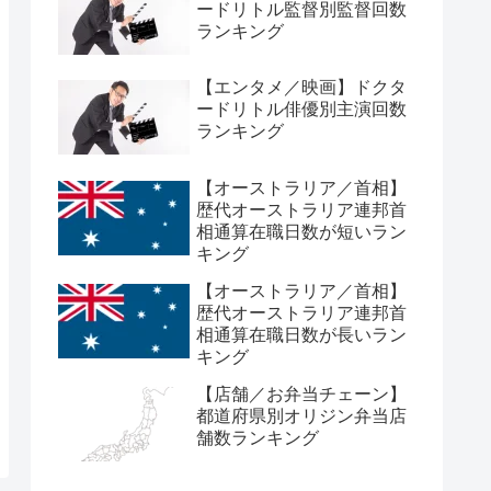
ードリトル監督別監督回数
ランキング
【エンタメ／映画】ドクタ
ードリトル俳優別主演回数
ランキング
【オーストラリア／首相】
歴代オーストラリア連邦首
相通算在職日数が短いラン
キング
【オーストラリア／首相】
歴代オーストラリア連邦首
相通算在職日数が長いラン
キング
【店舗／お弁当チェーン】
都道府県別オリジン弁当店
舗数ランキング