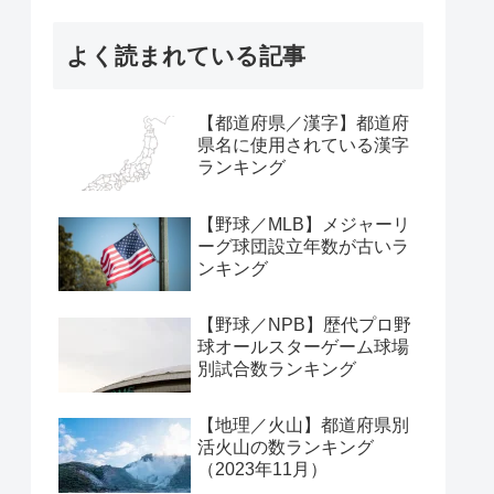
よく読まれている記事
【都道府県／漢字】都道府
県名に使用されている漢字
ランキング
【野球／MLB】メジャーリ
ーグ球団設立年数が古いラ
ンキング
【野球／NPB】歴代プロ野
球オールスターゲーム球場
別試合数ランキング
【地理／火山】都道府県別
活火山の数ランキング
（2023年11月）