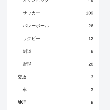
オリンピック
48
サッカー
109
バレーボール
26
ラグビー
12
剣道
8
野球
28
交通
3
車
3
地理
8