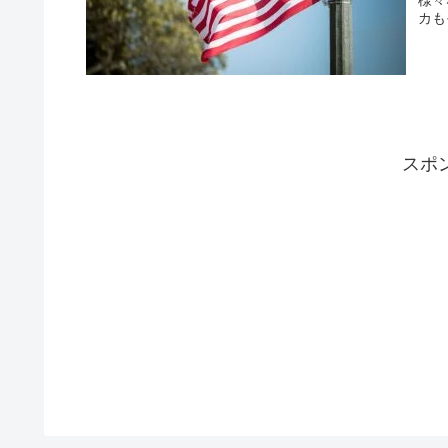
カも
スポ