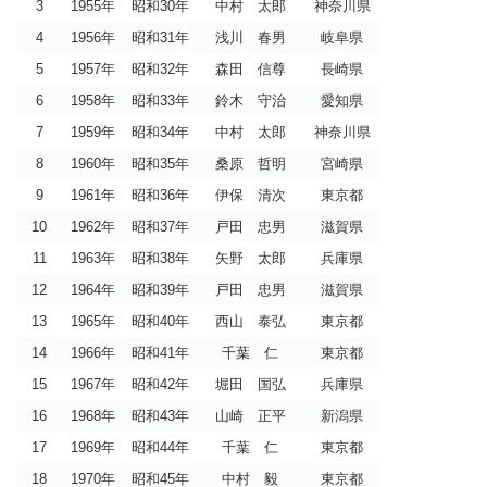
3
1955年
昭和30年
中村 太郎
神奈川県
4
1956年
昭和31年
浅川 春男
岐阜県
5
1957年
昭和32年
森田 信尊
長崎県
6
1958年
昭和33年
鈴木 守治
愛知県
7
1959年
昭和34年
中村 太郎
神奈川県
8
1960年
昭和35年
桑原 哲明
宮崎県
9
1961年
昭和36年
伊保 清次
東京都
10
1962年
昭和37年
戸田 忠男
滋賀県
11
1963年
昭和38年
矢野 太郎
兵庫県
12
1964年
昭和39年
戸田 忠男
滋賀県
13
1965年
昭和40年
西山 泰弘
東京都
14
1966年
昭和41年
千葉 仁
東京都
15
1967年
昭和42年
堀田 国弘
兵庫県
16
1968年
昭和43年
山崎 正平
新潟県
17
1969年
昭和44年
千葉 仁
東京都
18
1970年
昭和45年
中村 毅
東京都