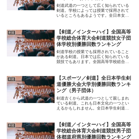
剣道武道の一つとして広く知られている
剣道。学校によっては授業で採用されて
いるところもあるようです。全日本女子
学生剣道優勝大会（女子団体）剣道も
様々な年代で楽しまれていますね。小学
生のころからやっているという方も居れ
【剣道／インターハイ】全国高等
剣道
ば、もう少し後から初めて大...
学校総合体育大会剣道競技女子団
体学校別優勝回数ランキング
剣道学校の授業でも採用されていること
がある剣道。日本では広く知られている
競技でもあります。全国高等学校総合体
育大会剣道にも様々なカテゴリがあり、
それぞれに大会が存在しています。武道
とは言え、こうした大会の存在も大きい
【スポーツ／剣道】全日本学生剣
剣道
ことでしょう。高校生とい...
道優勝大会大学別優勝回数ランキ
ング（男子団体）
剣道古くから武道の一つとして親しまれ
ている剣道。これも日本文化の一つとい
えるかもしれません。全日本学生剣道優
勝大会剣道というと、学校での授業で取
り入れられている学校もある武道の一
つ。専用の防具や竹刀が必要となること
【剣道／インターハイ】全国高等
剣道
で敷居が高いような感じもし...
学校総合体育大会剣道競技男子団
体都道府県別優勝回数ランキング