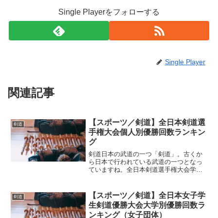
Single Playerをフォローする
Single Player
関連記事
【スポーツ／剣道】全日本剣道選
剣道
手権大会個人別優勝回数ランキン
グ
剣道日本の武道の一つ「剣道」。古くか
ら日本で行われている武道の一つとなっ
ていますね。全日本剣道選手権大会学校
の部活動などでも行われている剣道。学
校によっては授業でも取り入れられてい
るところもあるようです。日本で昔から
【スポーツ／剣道】全日本女子学
剣道
行われている武道の一つと...
生剣道優勝大会大学別優勝回数ラ
ンキング（女子団体）