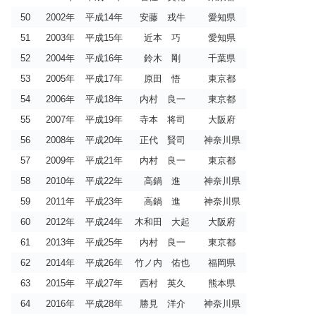
50
2002年
平成14年
安藤 戎牛
愛知県
51
2003年
平成15年
近本 巧
愛知県
52
2004年
平成16年
鈴木 剛
千葉県
53
2005年
平成17年
原田 悟
東京都
54
2006年
平成18年
内村 良一
東京都
55
2007年
平成19年
寺本 将司
大阪府
56
2008年
平成20年
正代 賢司
神奈川県
57
2009年
平成21年
内村 良一
東京都
58
2010年
平成22年
高鍋 進
神奈川県
59
2011年
平成23年
高鍋 進
神奈川県
60
2012年
平成24年
木和田 大起
大阪府
61
2013年
平成25年
内村 良一
東京都
62
2014年
平成26年
竹ノ内 佑也
福岡県
63
2015年
平成27年
西村 英久
熊本県
64
2016年
平成28年
勝見 洋介
神奈川県