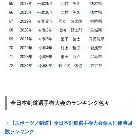
65
2017年
平成29年
西村 英久
熊本県
66
2018年
平成30年
西村 英久
熊本県
67
2019年
令和元年
國友 錬太朗
福岡県
68
2020年
令和2年
松崎 賢士郎
茨城県
69
2021年
令和3年
星子 啓太
鹿児島県
70
2022年
令和4年
村上 哲彦
愛媛県
71
2023年
令和5年
棗田 龍介
広島県
72
2024年
令和6年
竹ノ内 佑也
東京都
全日本剣道選手権大会のランキング色々
・【スポーツ／剣道】全日本剣道選手権大会個人別優勝回
数ランキング