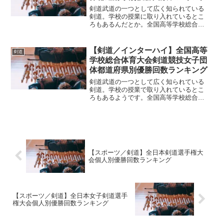
剣道武道の一つとして広く知られている
剣道。学校の授業に取り入れているとこ
ろもあるんだとか。全国高等学校総合体
育大会剣道も様々なカテゴリがあり、そ
れぞれに様々な大会があります。それは
高校生の間でも同じであり、全国大会も
【剣道／インターハイ】全国高等
剣道
開催されています。その一...
学校総合体育大会剣道競技女子団
体都道府県別優勝回数ランキング
剣道武道の一つとして広く知られている
剣道。学校の授業で取り入れているとこ
ろもあるようです。全国高等学校総合体
育大会剣道にもいろんなカテゴリがあり
いろんな大会が存在しています。高校剣
道もその一つ。高校生のカテゴリでも剣
道は行われており、全国大...
【スポーツ／剣道】全日本剣道選手権大
会個人別優勝回数ランキング
【スポーツ／剣道】全日本女子剣道選手
権大会個人別優勝回数ランキング