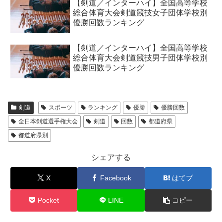
【剣道／インターハイ】全国高等学校
総合体育大会剣道競技女子団体学校別
優勝回数ランキング
【剣道／インターハイ】全国高等学校
総合体育大会剣道競技男子団体学校別
優勝回数ランキング
剣道
スポーツ
ランキング
優勝
優勝回数
全日本剣道選手権大会
剣道
回数
都道府県
都道府県別
シェアする
X
Facebook
はてブ
Pocket
LINE
コピー