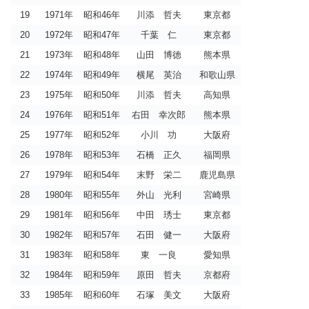
19
1971年
昭和46年
川添 哲夫
東京都
20
1972年
昭和47年
千葉 仁
東京都
21
1973年
昭和48年
山田 博徳
熊本県
22
1974年
昭和49年
横尾 英治
和歌山県
23
1975年
昭和50年
川添 哲夫
高知県
24
1976年
昭和51年
右田 幸次郎
熊本県
25
1977年
昭和52年
小川 功
大阪府
26
1978年
昭和53年
石橋 正久
福岡県
27
1979年
昭和54年
末野 栄二
鹿児島県
28
1980年
昭和55年
外山 光利
宮崎県
29
1981年
昭和56年
中田 琇士
東京都
30
1982年
昭和57年
石田 健一
大阪府
31
1983年
昭和58年
東 一良
愛知県
32
1984年
昭和59年
原田 哲夫
京都府
33
1985年
昭和60年
石塚 美文
大阪府