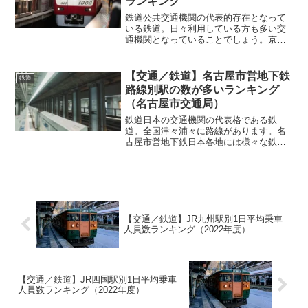
ランキング
鉄道公共交通機関の代表的存在となって
いる鉄道。日々利用している方も多い交
通機関となっていることでしょう。京急
電鉄（京浜急行電鉄）便利で利用されて
いる方も多であろう鉄道。特に日本のも
のは時間に正確で利用しやすいとも言わ
【交通／鉄道】名古屋市営地下鉄
鉄道
れていますね。そうした鉄...
路線別駅の数が多いランキング
（名古屋市交通局）
鉄道日本の交通機関の代表格である鉄
道。全国津々浦々に路線があります。名
古屋市営地下鉄日本各地には様々な鉄道
路線網があります。JRは別として、その
ほかの鉄道会社はそれぞれの地方でそれ
ぞれの企業があり運営されているのも特
徴的。地方地方で鉄道会社...
【交通／鉄道】JR九州駅別1日平均乗車
人員数ランキング（2022年度）
【交通／鉄道】JR四国駅別1日平均乗車
人員数ランキング（2022年度）