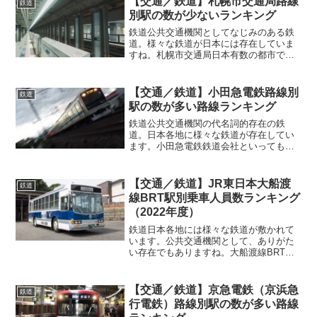
【交通／鉄道】札幌市交通局路線
鉄道
ことでしょう。それだけ鉄道...
別駅の数が少ないランキング
鉄道公共交通機関としてなじみのある鉄
道。様々な鉄道が日本には存在していま
すね。札幌市交通局日本有数の都市であ
る北海道の札幌市。北海道唯一の政令指
定都市となっており、道内最大の都市と
しても知られている市です。札幌市でも
【交通／鉄道】小田急電鉄路線別
鉄道
鉄道が数多く存在しており...
駅の数が多い路線ランキング
鉄道公共交通機関の代名詞的存在の鉄
道。日本各地に様々な鉄道が存在してい
ます。小田急電鉄鉄道会社といっても、
様々な会社が存在しています。全国的に
最も知られているのはJRでしょうか。新
幹線を運用している唯一の会社。それ以
【交通／鉄道】JR東日本大船渡
鉄道
外も様々な鉄道会社が存在...
線BRT駅別乗車人員数ランキング
（2022年度）
鉄道日本各地には様々な鉄道が敷かれて
います。公共交通機関として、ありがた
い存在でもありますね。大船渡線BRT鉄
道会社として広く知られている「JR東日
本」。その名の通り、JRのグループ企業
の一つです。鉄道を運用している会社と
【交通／鉄道】京急電鉄（京浜急
鉄道
して知られています...
行電鉄）路線別駅の数が多い路線