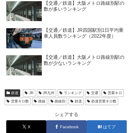
【交通／鉄道】大阪メトロ路線別駅の
数が多いランキング
【交通／鉄道】JR四国駅別1日平均乗
車人員数ランキング（2022年度）
【交通／鉄道】大阪メトロ路線別駅の
数が少ないランキング
鉄道
JR
JR九州
ランキング
交通
営業キロ
営業キロ数
路線
路線別
鉄道
鉄道営業キロ数
シェアする
X
Facebook
はてブ