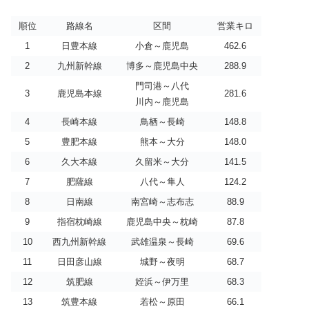
順位
路線名
区間
営業キロ
1
日豊本線
小倉～鹿児島
462.6
2
九州新幹線
博多～鹿児島中央
288.9
門司港～八代
3
鹿児島本線
281.6
川内～鹿児島
4
長崎本線
鳥栖～長崎
148.8
5
豊肥本線
熊本～大分
148.0
6
久大本線
久留米～大分
141.5
7
肥薩線
八代～隼人
124.2
8
日南線
南宮崎～志布志
88.9
9
指宿枕崎線
鹿児島中央～枕崎
87.8
10
西九州新幹線
武雄温泉～長崎
69.6
11
日田彦山線
城野～夜明
68.7
12
筑肥線
姪浜～伊万里
68.3
13
筑豊本線
若松～原田
66.1