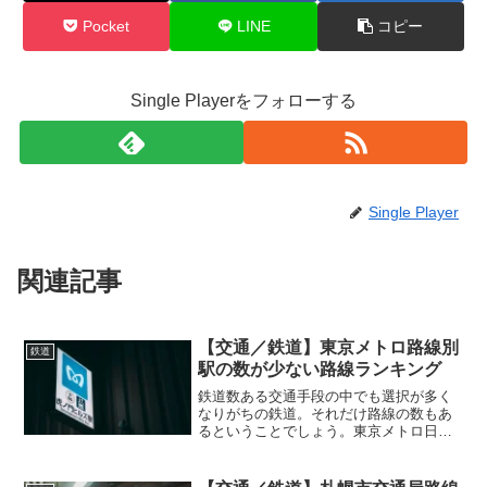
Pocket
LINE
コピー
Single Playerをフォローする
Single Player
関連記事
【交通／鉄道】東京メトロ路線別
鉄道
駅の数が少ない路線ランキング
鉄道数ある交通手段の中でも選択が多く
なりがちの鉄道。それだけ路線の数もあ
るということでしょう。東京メトロ日本
全国には様々な鉄道が敷設されていま
す。通勤や通学、そしてレジャーなどで
もこうした鉄道を利用している方も多い