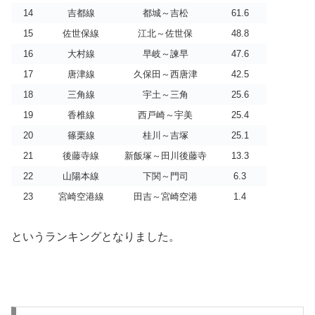
14
吉都線
都城～吉松
61.6
15
佐世保線
江北～佐世保
48.8
16
大村線
早岐～諫早
47.6
17
唐津線
久保田～西唐津
42.5
18
三角線
宇土～三角
25.6
19
香椎線
西戸崎～宇美
25.4
20
篠栗線
桂川～吉塚
25.1
21
後藤寺線
新飯塚～田川後藤寺
13.3
22
山陽本線
下関～門司
6.3
23
宮崎空港線
田吉～宮崎空港
1.4
というランキングとなりました。