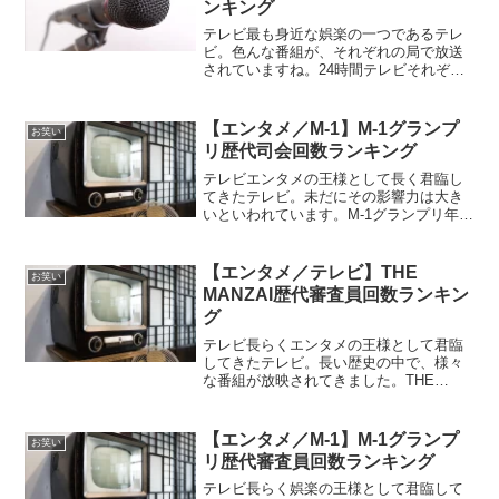
ンキング
テレビ最も身近な娯楽の一つであるテレ
ビ。色んな番組が、それぞれの局で放送
されていますね。24時間テレビそれぞれ
のテレビ局で思い思いの番組が放映され
ているテレビ界。その中でも歴史が長く
看板番組の一つとなっているのが「24時
【エンタメ／M-1】M-1グランプ
お笑い
間テレビ」ではないで...
リ歴代司会回数ランキング
テレビエンタメの王様として長く君臨し
てきたテレビ。未だにその影響力は大き
いといわれています。M-1グランプリ年に
一度放送されているテレビ番組に「M-1グ
ランプリ」というものがあります。こち
らは漫才日本一を決定する大会として開
【エンタメ／テレビ】THE
お笑い
催されており、初...
MANZAI歴代審査員回数ランキン
グ
テレビ長らくエンタメの王様として君臨
してきたテレビ。長い歴史の中で、様々
な番組が放映されてきました。THE
MANZAIテレビでは様々な番組があり、
年と共に新しい番組が出来たり番組が終
了してしまったりしています。今回は終
【エンタメ／M-1】M-1グランプ
お笑い
了してしまった番組の...
リ歴代審査員回数ランキング
テレビ長らく娯楽の王様として君臨して