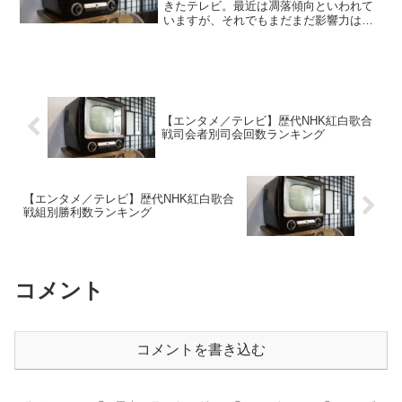
きたテレビ。最近は凋落傾向といわれて
いますが、それでもまだまだ影響力は大
きいですね。M-1グランプリテレビ番組に
も様々なものがありますが、その一つと
なっているのが「M-1グランプリ」。年に
一度放送されてい...
【エンタメ／テレビ】歴代NHK紅白歌合
戦司会者別司会回数ランキング
【エンタメ／テレビ】歴代NHK紅白歌合
戦組別勝利数ランキング
コメント
コメントを書き込む