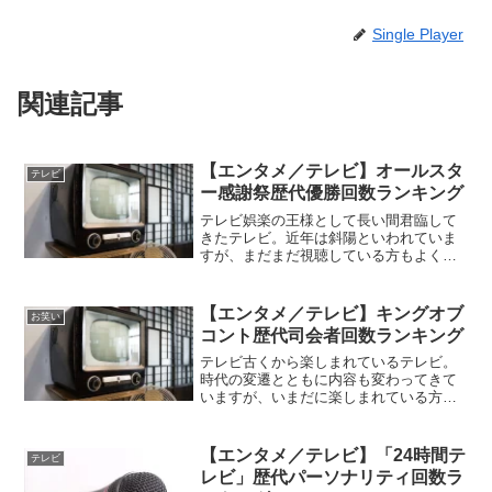
Single Player
関連記事
【エンタメ／テレビ】オールスタ
テレビ
ー感謝祭歴代優勝回数ランキング
テレビ娯楽の王様として長い間君臨して
きたテレビ。近年は斜陽といわれていま
すが、まだまだ視聴している方もよく聞
かれます。オールスター感謝祭テレビで
は日々様々な番組が放送されています。
ジャンルも様々で、ニュースもあればス
【エンタメ／テレビ】キングオブ
お笑い
ポーツもあり、バラエティ...
コント歴代司会者回数ランキング
テレビ古くから楽しまれているテレビ。
時代の変遷とともに内容も変わってきて
いますが、いまだに楽しまれている方も
多くいます。キングオブコントテレビ番
組も日々いろんなものが放映されていま
すね。その一つとなっているのが「キン
【エンタメ／テレビ】「24時間テ
テレビ
グオブコント」。こちらの...
レビ」歴代パーソナリティ回数ラ