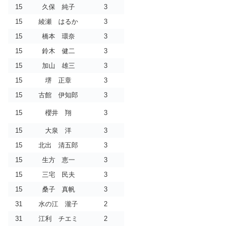
15
久保 純子
3
15
綾瀬 はるか
3
15
橋本 環奈
3
15
鈴木 健二
3
15
加山 雄三
3
15
堺 正章
3
15
古館 伊知郎
3
15
櫻井 翔
3
15
大泉 洋
3
15
北出 清五郎
3
15
生方 恵一
3
15
三宅 民夫
3
15
桑子 真帆
3
31
水の江 瀧子
2
31
江利 チエミ
2