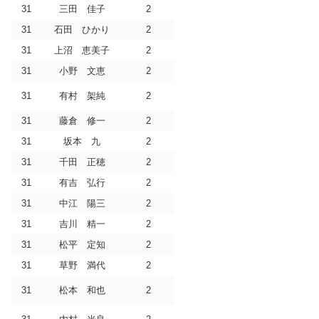
31
三田 佳子
2
31
石田 ひかり
2
31
上沼 恵美子
2
31
小野 文恵
2
31
有村 架純
2
31
藤倉 修一
2
31
坂本 九
2
31
千田 正穂
2
31
有吉 弘行
2
31
中江 陽三
2
31
吉川 精一
2
31
松平 定知
2
31
草野 満代
2
31
松本 和也
2