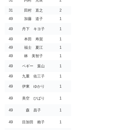
31
内村 光良
2
31
田村 直之
2
49
加藤 道子
1
49
丹下 キヨ子
1
49
本田 寿賀
1
49
福士 夏江
1
49
林 美智子
1
49
ペギー 葉山
1
49
九重 佑三子
1
49
伊東 ゆかり
1
49
美空 ひばり
1
49
森 昌子
1
49
目加田 賴子
1