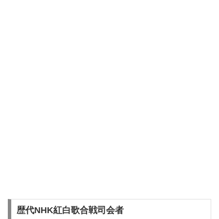
歴代NHK紅白歌合戦司会者