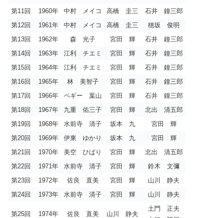
第11回
1960年
中村 メイコ
高橋 圭三
石井 鐘三郎
第12回
1961年
中村 メイコ
高橋 圭三
穂坂 俊明
第13回
1962年
森 光子
宮田 輝
石井 鐘三郎
第14回
1963年
江利 チエミ
宮田 輝
石井 鐘三郎
第15回
1964年
江利 チエミ
宮田 輝
石井 鐘三郎
第16回
1965年
林 美智子
宮田 輝
石井 鐘三郎
第17回
1966年
ペギー 葉山
宮田 輝
石井 鐘三郎
第18回
1967年
九重 佑三子
宮田 輝
北出 清五郎
第19回
1968年
水前寺 清子
坂本 九
宮田 輝
第20回
1969年
伊東 ゆかり
坂本 九
宮田 輝
第21回
1970年
美空 ひばり
宮田 輝
北出 清五郎
第22回
1971年
水前寺 清子
宮田 輝
鈴木 文彌
第23回
1972年
佐良 直美
宮田 輝
山川 静夫
第24回
1973年
水前寺 清子
宮田 輝
山川 静夫
土門 正夫
第25回
1974年
佐良 直美
山川 静夫