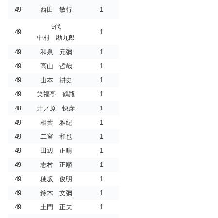
49
西田 敏行
1
5代
49
1
中村 勘九郎
49
和泉 元彌
1
49
高山 哲哉
1
49
山本 耕史
1
49
笑福亭 鶴瓶
1
49
井ノ原 快彦
1
49
相葉 雅紀
1
49
二宮 和也
1
49
田辺 正晴
1
49
志村 正順
1
49
穂坂 俊明
1
49
鈴木 文彌
1
49
土門 正夫
1