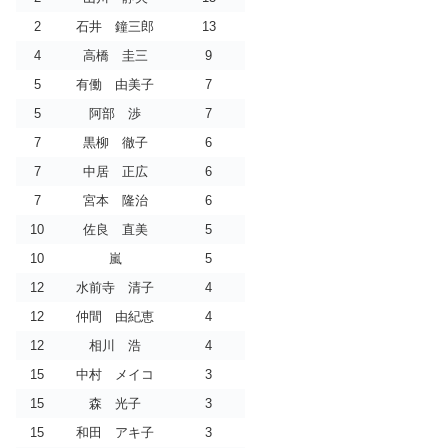
2
石井 鐘三郎
13
4
高橋 圭三
9
5
有働 由美子
7
5
阿部 渉
7
7
黒柳 徹子
6
7
中居 正広
6
7
宮本 隆治
6
10
佐良 直美
5
10
嵐
5
12
水前寺 清子
4
12
仲間 由紀恵
4
12
相川 浩
4
15
中村 メイコ
3
15
森 光子
3
15
和田 アキ子
3