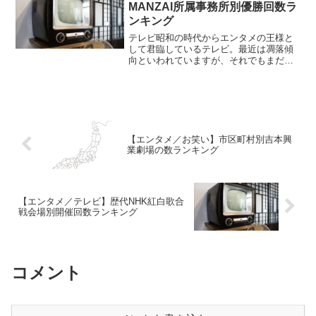
もあると思いますが、中に...
MANZAI所属事務所別優勝回数ラ
ンキング
テレビ昭和の時代からエンタメの王様と
して君臨しているテレビ。最近は凋落傾
向といわれていますが、それでもまだま
だ影響力は大きいですね。THE MANZAI
テレビ番組は年々新しい番組が出来た
り、それまで放映されていた番組が終わ
ったりしています。...
【エンタメ／お笑い】市区町村別吉本興
業劇場の数ランキング
【エンタメ／テレビ】歴代NHK紅白歌合
戦会場別開催回数ランキング
コメント