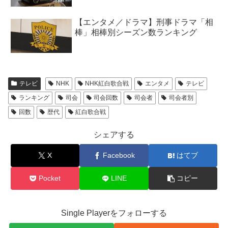
【エンタメ／ドラマ】刑事ドラマ「相
棒」相棒別シーズン数ランキング
テレビ
NHK
NHK紅白歌合戦
エンタメ
テレビ
ランキング
司会
司会回数
司会者
司会者別
回数
歴代
紅白歌合戦
シェアする
X
Facebook
はてブ
Pocket
LINE
コピー
Single Playerをフォローする