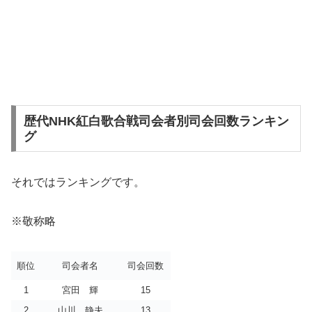
歴代NHK紅白歌合戦司会者別司会回数ランキン
グ
それではランキングです。
※敬称略
順位
司会者名
司会回数
1
宮田 輝
15
2
山川 静夫
13