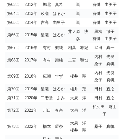
第63回
2012年
堀北 真希
嵐
有働 由美子
第64回
2013年
綾瀬 はるか
嵐
有働 由美子
第65回
2014年
吉高 由里子
嵐
有働 由美子
井ノ原 快
黒柳 徹子
第66回
2015年
綾瀬 はるか
彦
有働 由美子
第67回
2016年
有村 架純
相葉 雅紀
武田 真一
内村 光良
第68回
2017年
有村 架純
二宮 和也
桑子 真帆
内村 光良
第69回
2018年
広瀬 すず
櫻井 翔
桑子 真帆
第70回
2019年
綾瀬 はるか
櫻井 翔
田村 直之
第71回
2020年
二階堂 ふみ
大泉 洋
田村 直之
和久田 麻由
第72回
2021年
川口 春奈
大泉 洋
子
大泉 洋
第73回
2022年
橋本 環奈
桑子 真帆
櫻井 翔