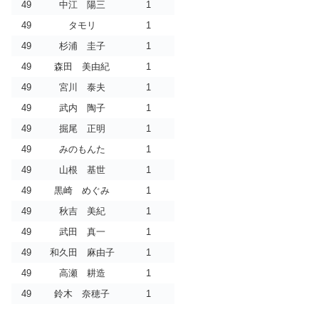
49
中江 陽三
1
49
タモリ
1
49
杉浦 圭子
1
49
森田 美由紀
1
49
宮川 泰夫
1
49
武内 陶子
1
49
掘尾 正明
1
49
みのもんた
1
49
山根 基世
1
49
黒崎 めぐみ
1
49
秋吉 美紀
1
49
武田 真一
1
49
和久田 麻由子
1
49
高瀬 耕造
1
49
鈴木 奈穂子
1