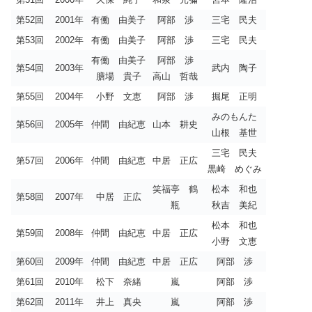
第52回
2001年
有働 由美子
阿部 渉
三宅 民夫
第53回
2002年
有働 由美子
阿部 渉
三宅 民夫
有働 由美子
阿部 渉
第54回
2003年
武内 陶子
膳場 貴子
高山 哲哉
第55回
2004年
小野 文恵
阿部 渉
掘尾 正明
みのもんた
第56回
2005年
仲間 由紀恵
山本 耕史
山根 基世
三宅 民夫
第57回
2006年
仲間 由紀恵
中居 正広
黒崎 めぐみ
笑福亭 鶴
松本 和也
第58回
2007年
中居 正広
瓶
秋吉 美紀
松本 和也
第59回
2008年
仲間 由紀恵
中居 正広
小野 文恵
第60回
2009年
仲間 由紀恵
中居 正広
阿部 渉
第61回
2010年
松下 奈緒
嵐
阿部 渉
第62回
2011年
井上 真央
嵐
阿部 渉