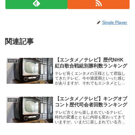
Single Player
関連記事
【エンタメ／テレビ】歴代NHK
テレビ
紅白歌合戦組別勝利数ランキング
テレビ長くエンタメの王様として君臨し
てきたテレビ。今や過渡期といった感じ
がありますが、それでもエンタメとして
はまだまだ強いコンテンツです。NHK紅
白歌合戦テレビ番組にも様々な番組があ
り、時代の変遷と共に番組も変わってい
【エンタメ／テレビ】キングオブ
お笑い
きました。昔はセーフだ...
コント歴代司会者回数ランキング
テレビ古くから楽しまれているテレビ。
時代の変遷とともに内容も変わってきて
いますが、いまだに楽しまれている方も
多くいます。キングオブコントテレビ番
組も日々いろんなものが放映されていま