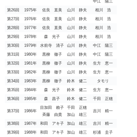
中江 陽三
第26回
1975年
佐良 直美
山川 静夫
相川 浩
第27回
1976年
佐良 直美
山川 静夫
相川 浩
第28回
1977年
佐良 直美
山川 静夫
相川 浩
第29回
1978年
森 光子
山川 静夫
相川 浩
第30回
1979年
水前寺 清子
山川 静夫
中江 陽三
第31回
1980年
黒柳 徹子
山川 静夫
中江 陽三
第32回
1981年
黒柳 徹子
山川 静夫
生方 恵一
第33回
1982年
黒柳 徹子
山川 静夫
生方 恵一
第34回
1983年
黒柳 徹子
鈴木 健二
タモリ
第35回
1984年
森 光子
鈴木 健二
生方 恵一
第36回
1985年
森 昌子
鈴木 健二
千田 正穂
目加田 賴子
千田 正穂
第37回
1986年
吉川 精一
斉藤 由貴
加山 雄三
第38回
1987年
和田 アキ子
加山 雄三
吉川 精一
第39回
1988年
和田 アキ子
加山 雄三
杉浦 圭子