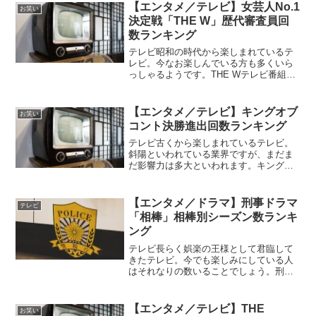
すね。その一つとなっているのが「キン
【エンタメ／テレビ】女芸人No.1
お笑い
グオブコント」。こちらの...
決定戦「THE W」歴代審査員回
数ランキング
テレビ昭和の時代から楽しまれているテ
レビ。今なお楽しんでいる方も多くいら
っしゃるようです。THE Wテレビ番組に
も様々な番組が存在していますが、その
一つとなっているのが「THE W」という
番組。THE Wは女芸人No.1決定戦という
【エンタメ／テレビ】キングオブ
お笑い
コンセプ...
コント決勝進出回数ランキング
テレビ古くから楽しまれているテレビ。
斜陽といわれている業界ですが、まだま
だ影響力は多大といわれます。キングオ
ブコントテレビにもいろんな番組があ
り、時代とともに様々なジャンルも生み
出されてきました。そんな番組の一つと
【エンタメ／ドラマ】刑事ドラマ
テレビ
なっているのが「キングオブ...
「相棒」相棒別シーズン数ランキ
ング
テレビ長らく娯楽の王様として君臨して
きたテレビ。今でも楽しみにしている人
はそれなりの数いることでしょう。刑事
ドラマ「相棒」テレビにも様々な番組が
あり、ジャンルがあります。人気のある
ジャンルは時代と共に変わっていくこと
【エンタメ／テレビ】THE
お笑い