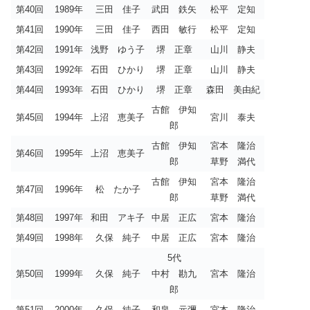
第40回
1989年
三田 佳子
武田 鉄矢
松平 定知
第41回
1990年
三田 佳子
西田 敏行
松平 定知
第42回
1991年
浅野 ゆう子
堺 正章
山川 静夫
第43回
1992年
石田 ひかり
堺 正章
山川 静夫
第44回
1993年
石田 ひかり
堺 正章
森田 美由紀
古館 伊知
第45回
1994年
上沼 恵美子
宮川 泰夫
郎
古館 伊知
宮本 隆治
第46回
1995年
上沼 恵美子
郎
草野 満代
古館 伊知
宮本 隆治
第47回
1996年
松 たか子
郎
草野 満代
第48回
1997年
和田 アキ子
中居 正広
宮本 隆治
第49回
1998年
久保 純子
中居 正広
宮本 隆治
5代
第50回
1999年
久保 純子
中村 勘九
宮本 隆治
郎
第51回
2000年
久保 純子
和泉 元彌
宮本 隆治