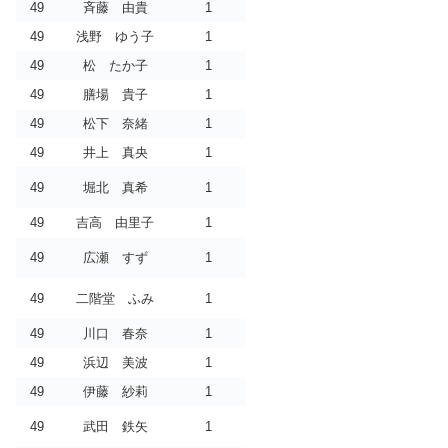
49
斉藤 由貴
1
49
浅野 ゆう子
1
49
松 たか子
1
49
膳場 貴子
1
49
松下 奈緒
1
49
井上 真央
1
49
堀北 真希
1
49
吉高 由里子
1
49
広瀬 すず
1
49
二階堂 ふみ
1
49
川口 春奈
1
49
浜辺 美波
1
49
伊藤 紗莉
1
49
武田 鉄矢
1