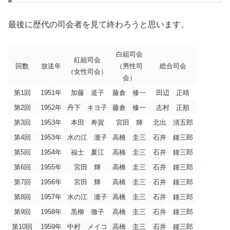
最後に歴代の司会者を見て終わろうと思います。
白組司会
紅組司会
回数
放送年
（男性司
総合司会
（女性司会）
会）
第1回
1951年
加藤 道子
藤倉 修一
田辺 正晴
第2回
1952年
丹下 キヨ子
藤倉 修一
志村 正順
第3回
1953年
本田 寿賀
宮田 輝
北出 清五郎
第4回
1953年
水の江 瀧子
高橋 圭三
石井 鐘三郎
第5回
1954年
福士 夏江
高橋 圭三
石井 鐘三郎
第6回
1955年
宮田 輝
高橋 圭三
石井 鐘三郎
第7回
1956年
宮田 輝
高橋 圭三
石井 鐘三郎
第8回
1957年
水の江 瀧子
高橋 圭三
石井 鐘三郎
第9回
1958年
黒柳 徹子
高橋 圭三
石井 鐘三郎
第10回
1959年
中村 メイコ
高橋 圭三
石井 鐘三郎