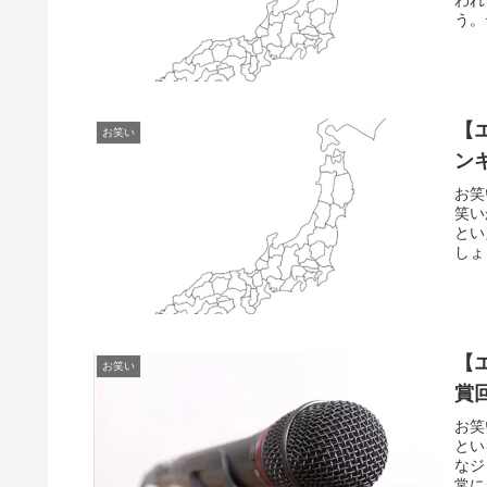
う。
【
お笑い
ン
お笑
笑い
とい
しょ
【
お笑い
賞
お笑
とい
なジ
常に