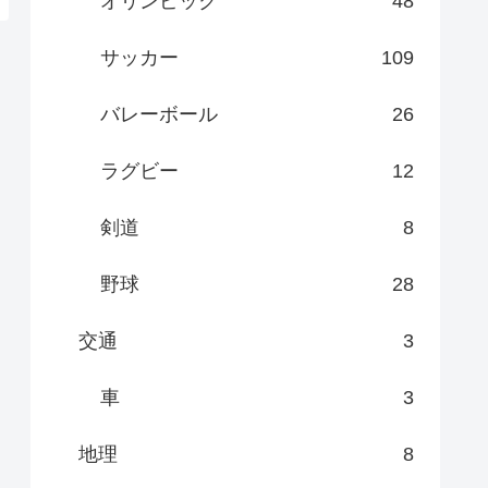
オリンピック
48
サッカー
109
バレーボール
26
ラグビー
12
剣道
8
野球
28
交通
3
車
3
地理
8