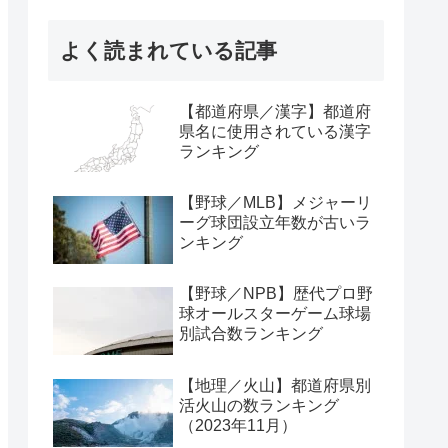
よく読まれている記事
【都道府県／漢字】都道府
県名に使用されている漢字
ランキング
【野球／MLB】メジャーリ
ーグ球団設立年数が古いラ
ンキング
【野球／NPB】歴代プロ野
球オールスターゲーム球場
別試合数ランキング
【地理／火山】都道府県別
活火山の数ランキング
（2023年11月）