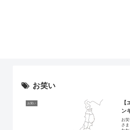
お笑い
【
お笑い
ン
お笑
さま
われ