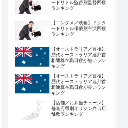
ードリトル監督別監督回数
ランキング
【エンタメ／映画】ドクタ
ードリトル俳優別主演回数
ランキング
【オーストラリア／首相】
歴代オーストラリア連邦首
相通算在職日数が短いラン
キング
【オーストラリア／首相】
歴代オーストラリア連邦首
相通算在職日数が長いラン
キング
【店舗／お弁当チェーン】
都道府県別オリジン弁当店
舗数ランキング