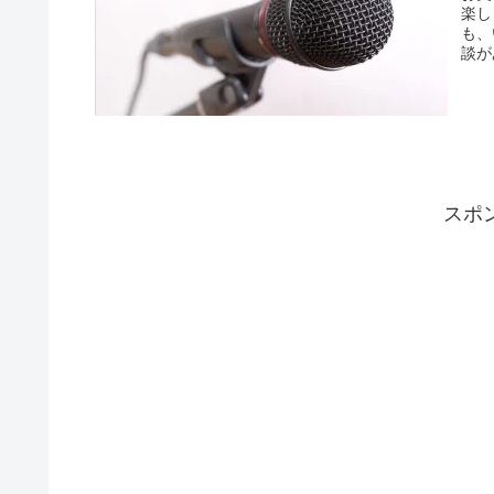
楽し
も、
談が
スポ