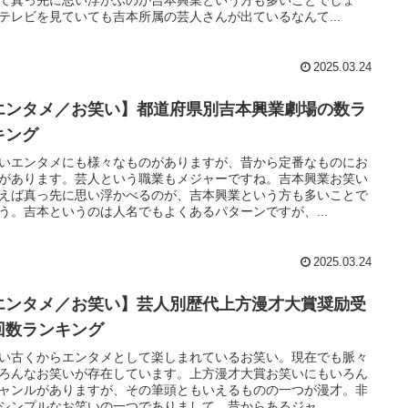
テレビを見ていても吉本所属の芸人さんが出ているなんて...
2025.03.24
エンタメ／お笑い】都道府県別吉本興業劇場の数ラ
キング
いエンタメにも様々なものがありますが、昔から定番なものにお
があります。芸人という職業もメジャーですね。吉本興業お笑い
えば真っ先に思い浮かべるのが、吉本興業という方も多いことで
う。吉本というのは人名でもよくあるパターンですが、...
2025.03.24
エンタメ／お笑い】芸人別歴代上方漫才大賞奨励受
回数ランキング
い古くからエンタメとして楽しまれているお笑い。現在でも脈々
ろんなお笑いが存在しています。上方漫才大賞お笑いにもいろん
ャンルがありますが、その筆頭ともいえるものの一つが漫才。非
シンプルなお笑いの一つでありまして、昔からあるジャ...