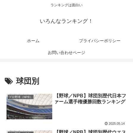
ランキングは面白い
いろんなランキング！
ホーム
プライバシーポリシー
お問い合わせページ
球団別
【野球／NPB】球団別歴代日本フ
プロ野球（NPB）
ァーム選手権優勝回数ランキング
2025.05.14
【野球／NPB】球団別歴代ウエス