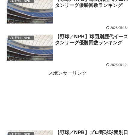
プロ野球（NPB）
タンリーグ優勝回数ランキング
2025.05.13
【野球／NPB】球団別歴代イース
プロ野球（NPB）
タンリーグ優勝回数ランキング
2025.05.12
スポンサーリンク
【野球／NPB】プロ野球球団別日
プロ野球（NPB）