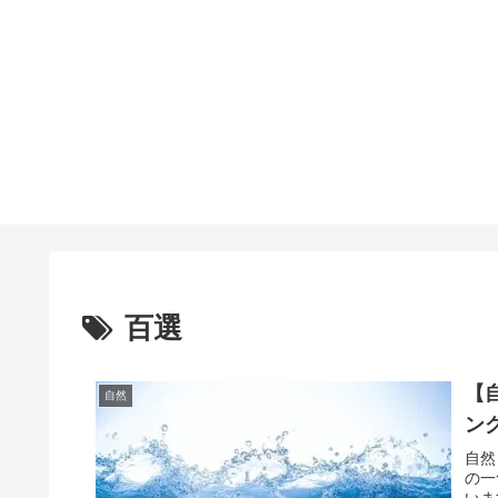
百選
【
自然
ン
自然
の一
いま