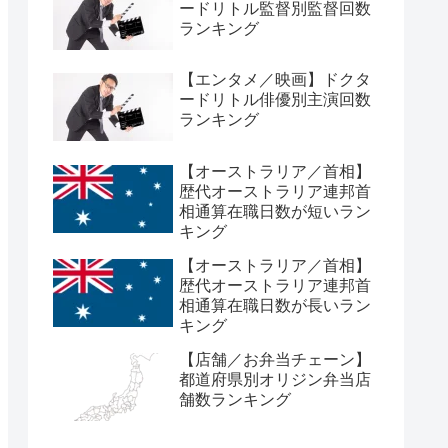
ードリトル監督別監督回数
ランキング
【エンタメ／映画】ドクタ
ードリトル俳優別主演回数
ランキング
【オーストラリア／首相】
歴代オーストラリア連邦首
相通算在職日数が短いラン
キング
【オーストラリア／首相】
歴代オーストラリア連邦首
相通算在職日数が長いラン
キング
【店舗／お弁当チェーン】
都道府県別オリジン弁当店
舗数ランキング