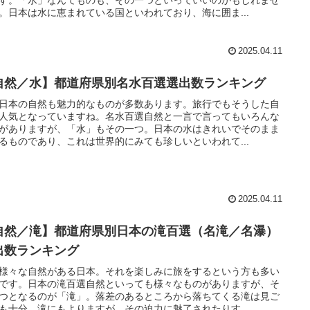
。日本は水に恵まれている国といわれており、海に囲ま...
2025.04.11
自然／水】都道府県別名水百選選出数ランキング
日本の自然も魅力的なものが多数あります。旅行でもそうした自
人気となっていますね。名水百選自然と一言で言ってもいろんな
がありますが、「水」もその一つ。日本の水はきれいでそのまま
るものであり、これは世界的にみても珍しいといわれて...
2025.04.11
自然／滝】都道府県別日本の滝百選（名滝／名瀑）
出数ランキング
様々な自然がある日本。それを楽しみに旅をするという方も多い
です。日本の滝百選自然といっても様々なものがありますが、そ
つとなるのが「滝」。落差のあるところから落ちてくる滝は見ご
も十分。滝にもよりますが、その迫力に魅了されたりす...