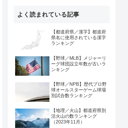
よく読まれている記事
【都道府県／漢字】都道府
県名に使用されている漢字
ランキング
【野球／MLB】メジャーリ
ーグ球団設立年数が古いラ
ンキング
【野球／NPB】歴代プロ野
球オールスターゲーム球場
別試合数ランキング
【地理／火山】都道府県別
活火山の数ランキング
（2023年11月）