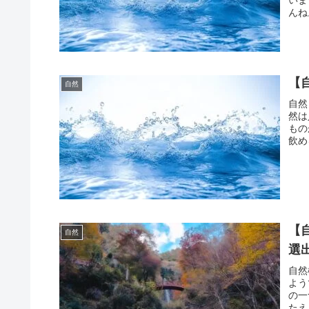
んね
【
自然
自然
然は
もの
飲め
【
自然
選
自然
よう
の一
たえ