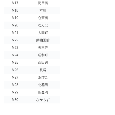
M17
淀屋橋
M18
本町
M19
心斎橋
M20
なんば
M21
大国町
M22
動物園前
M23
天王寺
M24
昭和町
M25
西田辺
M26
長居
M27
あびこ
M28
北花田
M29
新金岡
M30
なかもず