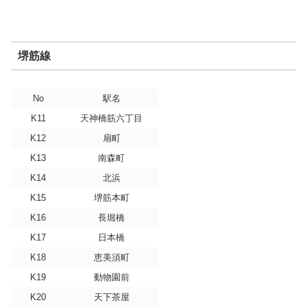
堺筋線
No
駅名
K11
天神橋筋六丁目
K12
扇町
K13
南森町
K14
北浜
K15
堺筋本町
K16
長堀橋
K17
日本橋
K18
恵美須町
K19
動物園前
K20
天下茶屋