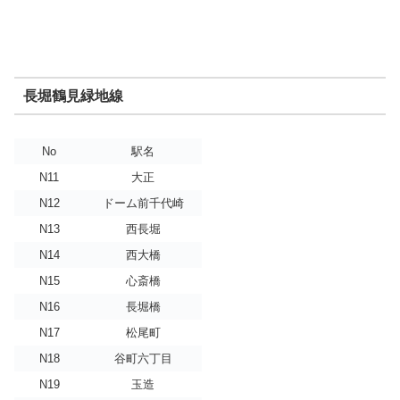
長堀鶴見緑地線
No
駅名
N11
大正
N12
ドーム前千代崎
N13
西長堀
N14
西大橋
N15
心斎橋
N16
長堀橋
N17
松尾町
N18
谷町六丁目
N19
玉造