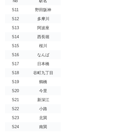
No
駅名
S11
野田阪神
S12
多摩川
S13
阿波座
S14
西長堀
S15
桜川
S16
なんば
S17
日本橋
S18
谷町九丁目
S19
鶴橋
S20
今里
S21
新深江
S22
小路
S23
北巽
S24
南巽