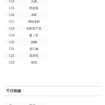
C14
九条
C15
阿波座
C16
本町
C17
堺筋本町
C18
谷町四丁目
C19
森ノ宮
C20
緑橋
C21
深江橋
C22
高井田
C23
長田
千日前線