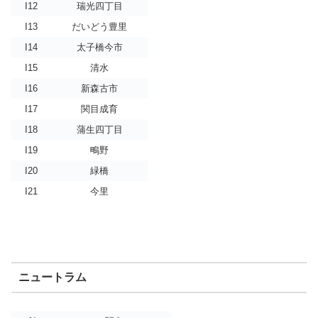
I12
瑞光四丁目
I13
だいどう豊里
I14
太子橋今市
I15
清水
I16
新森古市
I17
関目成育
I18
蒲生四丁目
I19
鴫野
I20
緑橋
I21
今里
ニュートラム