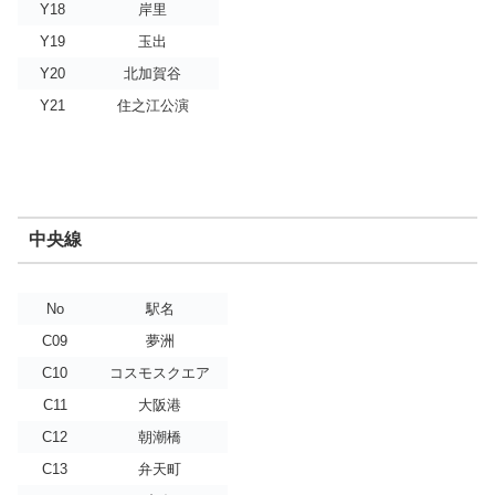
Y18
岸里
Y19
玉出
Y20
北加賀谷
Y21
住之江公演
中央線
No
駅名
C09
夢洲
C10
コスモスクエア
C11
大阪港
C12
朝潮橋
C13
弁天町