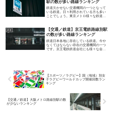
駅の数が多い路線ランキング
鉄道欠かせない交通機関の一つとなって
いる鉄道。日々利用されている方も多い
ことでしょう。東京メトロ様々な鉄道が
存在している日本。その鉄道を運営して
いる会社というのも様々な会社があり、
規模も様々。地域性が出る業種でもあ
【交通／鉄道】京王電鉄路線別駅
鉄道
り、地域ごとに鉄道会社があ...
の数が多い路線ランキング
鉄道日本各地に存在している鉄道。今や
なくてはならない存在の交通機関の一つ
です。京王電鉄鉄道会社にも様々な会社
がありますが、JRと共に「私鉄」と呼ば
れる鉄道会社も数多く存在。私鉄は地域
ごとに会社が違ったりしていて、これも
また面白いところ。関東...
【スポーツ／ラグビー】国（地域）別女
子ラグビーワールドカップ開催回数ラン
キング
【交通／鉄道】大阪メトロ路線別駅の数
が少ないランキング