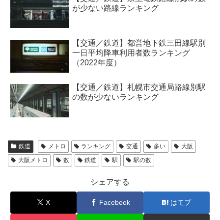
が少ない路線ランキング
【交通／鉄道】都営地下鉄三田線駅別
一日平均降車利用者数ランキング
（2022年度）
【交通／鉄道】札幌市交通局路線別駅
の数が少ないランキング
鉄道
メトロ
ランキング
交通
多い
大阪
大阪メトロ
数
鉄道
駅
駅の数
シェアする
X
Facebook
はてブ