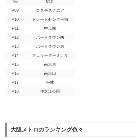
No
駅名
P09
コスモスクエア
P10
トレードセンター前
P11
中ふ頭
P12
ポートタウン西
P13
ポートタウン東
P14
フェリーターミナル
P15
南港東
P16
南港口
P17
平林
P18
住之江公園
大阪メトロのランキング色々