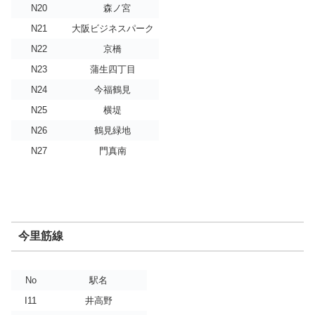
N20
森ノ宮
N21
大阪ビジネスパーク
N22
京橋
N23
蒲生四丁目
N24
今福鶴見
N25
横堤
N26
鶴見緑地
N27
門真南
今里筋線
No
駅名
I11
井高野