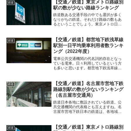
えば、真っ先に新幹線を挙げる方がほと
【交通／鉄道】東京メトロ路線別
鉄道
んどでしょう。JRが運用...
駅の数が少ない路線ランキング
鉄道数ある交通手段の中でも選択が多く
なりがちの鉄道。それだけ路線の数もあ
るということでしょう。東京メトロ日本
全国には様々な鉄道が敷設されていま
す。通勤や通学、そしてレジャーなどで
もこうした鉄道を利用している方も多い
【交通／鉄道】都営地下鉄浅草線
鉄道
ことでしょう。それだけ鉄道...
駅別一日平均乗車利用者数ランキ
ング（2022年度）
電車公共交通機関の代名詞的存在となっ
ている電車。日々利用しているという方
も多いと思います。都営地下鉄浅草線日
本は電車が全国各地に張り巡らされてお
り、様々な路線が存在しています。そし
て運営している母体も様々。私鉄と呼ば
【交通／鉄道】名古屋市営地下鉄
鉄道
れる鉄道をメインとしてい...
路線別駅の数が少ないランキング
（名古屋市交通局）
鉄道日本各地に敷設されている鉄道。公
共交通機関の代表格とも言えますね。名
古屋市営地下鉄日本の鉄道は、各地域ご
とに様々な鉄道会社が存在しており、そ
の特色があります。JRを除けば、ほぼ地
域ごとの鉄道会社となっていますから
【交通／鉄道】東京メトロ路線別
鉄道
ね。名古屋地方でもそうし...