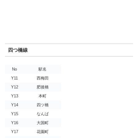
四つ橋線
No
駅名
Y11
西梅田
Y12
肥後橋
Y13
本町
Y14
四ツ橋
Y15
なんば
Y16
大国町
Y17
花園町