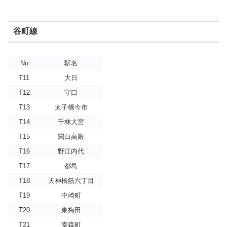
谷町線
No
駅名
T11
大日
T12
守口
T13
太子橋今市
T14
千林大宮
T15
関白高殿
T16
野江内代
T17
都島
T18
天神橋筋六丁目
T19
中崎町
T20
東梅田
T21
南森町