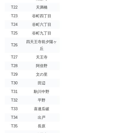
T22
天満橋
T23
谷町四丁目
T24
谷町六丁目
T25
谷町九丁目
四天王寺前夕陽ヶ
T26
丘
T27
天王寺
T28
阿倍野
T29
文の里
T30
田辺
T31
駒川中野
T32
平野
T33
喜連瓜破
T34
出戸
T35
長原