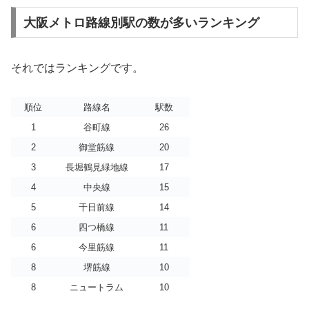
大阪メトロ路線別駅の数が多いランキング
それではランキングです。
順位
路線名
駅数
1
谷町線
26
2
御堂筋線
20
3
長堀鶴見緑地線
17
4
中央線
15
5
千日前線
14
6
四つ橋線
11
6
今里筋線
11
8
堺筋線
10
8
ニュートラム
10