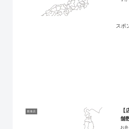
スポ
【
飲食店
舗
お弁