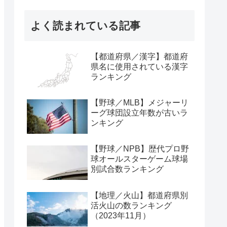
よく読まれている記事
【都道府県／漢字】都道府
県名に使用されている漢字
ランキング
【野球／MLB】メジャーリ
ーグ球団設立年数が古いラ
ンキング
【野球／NPB】歴代プロ野
球オールスターゲーム球場
別試合数ランキング
【地理／火山】都道府県別
活火山の数ランキング
（2023年11月）