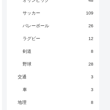
オリンピック
48
サッカー
109
バレーボール
26
ラグビー
12
剣道
8
野球
28
交通
3
車
3
地理
8