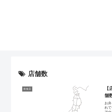
店舗数
【
飲食店
舗
お弁
れて
アウ