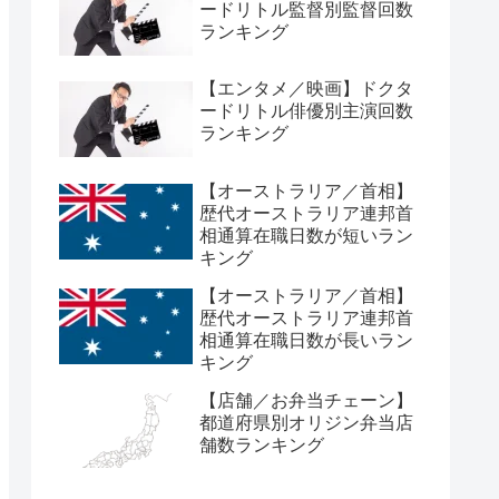
ードリトル監督別監督回数
ランキング
【エンタメ／映画】ドクタ
ードリトル俳優別主演回数
ランキング
【オーストラリア／首相】
歴代オーストラリア連邦首
相通算在職日数が短いラン
キング
【オーストラリア／首相】
歴代オーストラリア連邦首
相通算在職日数が長いラン
キング
【店舗／お弁当チェーン】
都道府県別オリジン弁当店
舗数ランキング