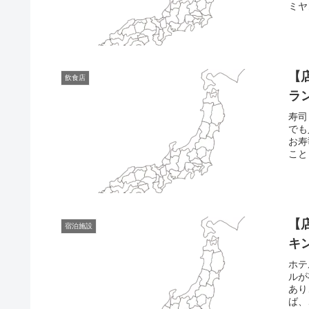
ミヤ
【
飲食店
ラ
寿司
でも
お寿
こと
【
宿泊施設
キ
ホテ
ルが
あり
ば、