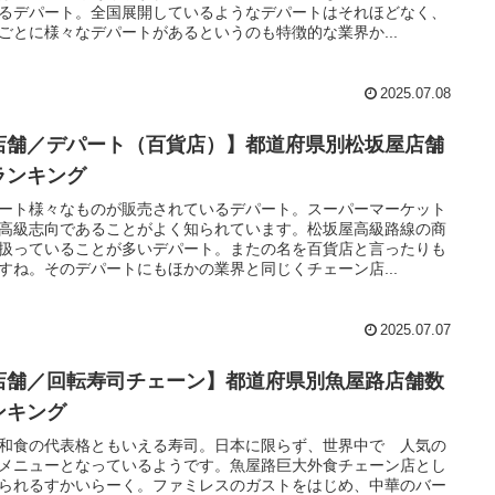
るデパート。全国展開しているようなデパートはそれほどなく、
ごとに様々なデパートがあるというのも特徴的な業界か...
2025.07.08
店舗／デパート（百貨店）】都道府県別松坂屋店舗
ランキング
ート様々なものが販売されているデパート。スーパーマーケット
高級志向であることがよく知られています。松坂屋高級路線の商
扱っていることが多いデパート。またの名を百貨店と言ったりも
すね。そのデパートにもほかの業界と同じくチェーン店...
2025.07.07
店舗／回転寿司チェーン】都道府県別魚屋路店舗数
ンキング
和食の代表格ともいえる寿司。日本に限らず、世界中で 人気の
メニューとなっているようです。魚屋路巨大外食チェーン店とし
られるすかいらーく。ファミレスのガストをはじめ、中華のバー