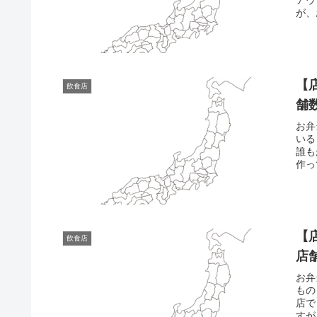
が、
【
飲食店
舗
お弁
いる
誰も
作っ
【
飲食店
店
お弁
もの
店で
すが