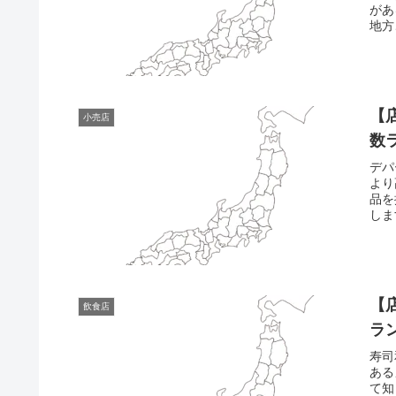
があ
地方
【
小売店
数
デパ
より
品を
しま
【
飲食店
ラ
寿司
ある
て知