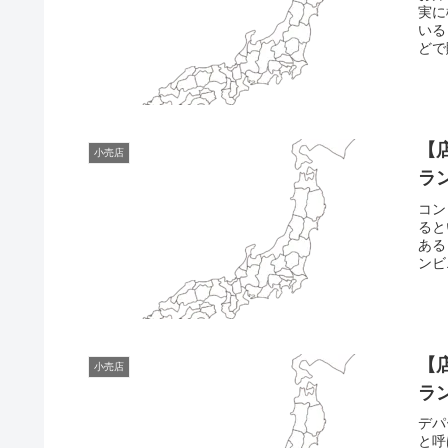
実に
いる
どで
【
小売店
ラ
コン
ると
ある
ンビ
【
小売店
ラ
デパ
と呼