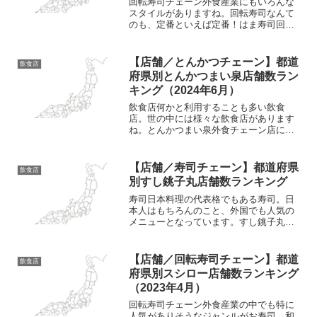
回転寿司チェーン外食産業にもいろんな
スタイルがありますね。回転寿司なんて
のも、定番といえば定番！はま寿司回転
寿司チェーン店にもいろんなチェーン店
がありますが、その中でも「はま寿司」
というチェーンも有名どころ。安価にお
【店舗／とんかつチェーン】都道
飲食店
寿司を提供していることが...
府県別とんかつまい泉店舗数ラン
キング（2024年6月）
飲食店何かと利用することも多い飲食
店。世の中には様々な飲食店があります
ね。とんかつまい泉外食チェーン店にも
いろんなチェーン店がありますが、とん
かつなんてのも人気。ガッツリ食べたい
なんて時には、候補に入ったりします。
【店舗／寿司チェーン】都道府県
飲食店
そのとんかつのチェーン店と...
別すし銚子丸店舗数ランキング
寿司日本料理の代表格でもある寿司。日
本人はもちろんのこと、外国でも人気の
メニューとなっています。すし銚子丸和
食の代表格であるお寿司。お寿司は様々
な店舗で販売されており、飲食店はもち
ろんのことコンビニやスーパーマーケッ
【店舗／回転寿司チェーン】都道
飲食店
トなどでも販売されている...
府県別スシロー店舗数ランキング
（2023年4月）
回転寿司チェーン外食産業の中でも特に
人気がありそうなジャンルがお寿司。和