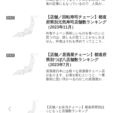
食の定番にもなっているので、人気があ
るのもうなずけます。スシロー回転寿司
チェーン店にもいろんなチェーン店があ
りますが、今回はスシローのお話。あき
【店舗／回転寿司チェーン】都道
飲食店
んどスシローなんて言われ...
府県別元気寿司店舗数ランキング
（2023年11月）
外食チェーン美味しいものを食べたいと
思うのは、誰しもが思うことかもしれま
せん。外食はそれを求めてってところも
大きいですかね。元気寿司外食をすると
いっても、いろんなジャンルの飲食店が
あります。人気の食事というのもいくつ
【店舗／居酒屋チェーン】都道府
飲食店
もあると思いますが、その...
県別つぼ八店舗数ランキング
（2023年7月）
居酒屋日本には様々な居酒屋チェーン店
があります。お酒を飲むというと、一番
最初に思い浮かべるのがこの居酒屋かも
しれませんね。つぼ八居酒屋チェーン店
にもいろんなお店がありますが、その中
の一つに「つぼ八」というお店がありま
す。居酒屋ということで、...
【店舗／お弁当チェーン】都道府県別ほ
っともっと店舗数ランキング