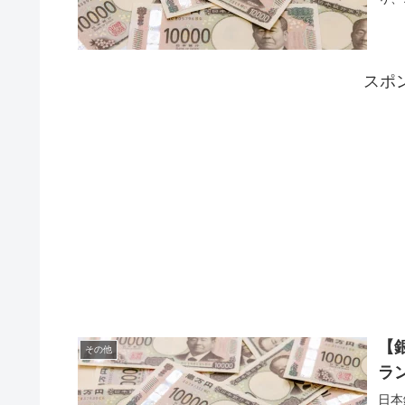
スポ
【
その他
ラ
日本