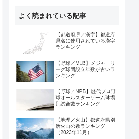
よく読まれている記事
【都道府県／漢字】都道府
県名に使用されている漢字
ランキング
【野球／MLB】メジャーリ
ーグ球団設立年数が古いラ
ンキング
【野球／NPB】歴代プロ野
球オールスターゲーム球場
別試合数ランキング
【地理／火山】都道府県別
活火山の数ランキング
（2023年11月）