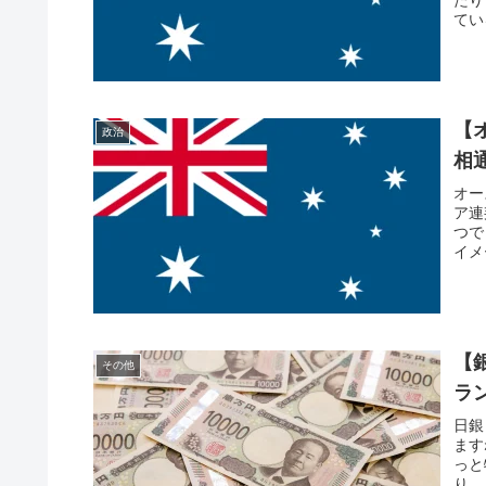
てい
【
政治
相
オー
ア連
つで
イメ
【
その他
ラ
日銀
ます
っと
り、