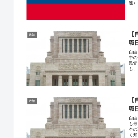
連）
【
政治
職
自由
中の
民党
も、
【
政治
職
自由
も最
本の
く知