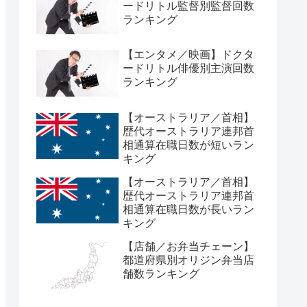
ードリトル監督別監督回数
ランキング
【エンタメ／映画】ドクタ
ードリトル俳優別主演回数
ランキング
【オーストラリア／首相】
歴代オーストラリア連邦首
相通算在職日数が短いラン
キング
【オーストラリア／首相】
歴代オーストラリア連邦首
相通算在職日数が長いラン
キング
【店舗／お弁当チェーン】
都道府県別オリジン弁当店
舗数ランキング