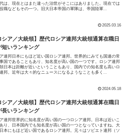
代は、現在とはまた違った治世がそこにはありました。現在では
役職などもその一つ。旧大日本帝国の軍隊は、帝国陸軍...
2025.03.16
ロシア／大統領】歴代ロシア連邦大統領通算在職日
が短いランキング
ア連邦日本にもほど近い国ロシア連邦。世界的にみても国連の常
事国であることもあり、知名度が高い国の一つです。ロシア連邦
領日本は距離が近いということもあり、国内での知名度も高いロ
連邦。近年は大々的なニュースになるようなことも多く...
2024.05.18
ロシア／大統領】歴代ロシア連邦大統領通算在職日
が長いランキング
ア連邦世界的に知名度が高い国の一つロシア連邦。日本は近いこ
あり、日本国内でも知名度が高い国の一つとなっていますね。大
日本にもほど近い国であるロシア連邦。元々はソビエト連邦（ソ