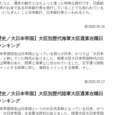
たりと、通常の銀行とはちょっと違った特殊な銀行です。日銀総
本のお金である日本銀行券を発行していることでも知られている
（にちぎん）こと日本銀行。日本銀行券といわれるとち...
2025.05.16
歴史／大日本帝国】大臣別歴代海軍大臣通算在職日
ランキング
本帝国現在は日本国となっている我らが日本。かつては「大日本
」と称していた時代がありました。海軍大臣大日本帝国時代の日
は軍隊があり、陸軍と海軍とに分かれていました。文字通り陸戦
インとする陸軍に対し、海戦をメインとする海軍。そし...
2025.03.17
歴史／大日本帝国】大臣別歴代陸軍大臣通算在職日
ランキング
本帝国現在は日本国というのが正式名称となっている日本。かつ
「大日本帝国」を名乗る時代がありました。陸軍大臣大日本帝国