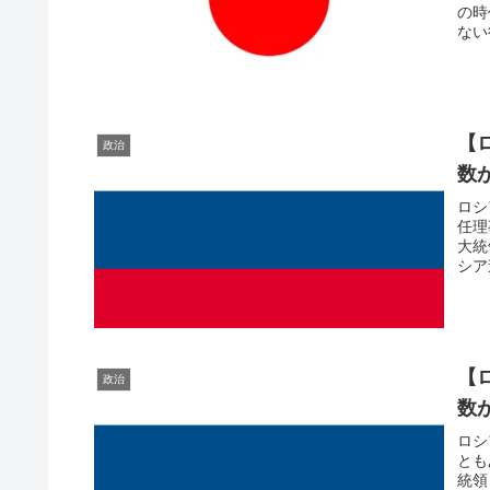
の時
ない
【
政治
数
ロシ
任理
大統
シア
【
政治
数
ロシ
とも
統領