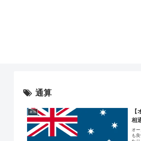
通算
【
政治
相
オー
も良
たり