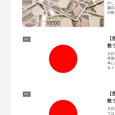
行し
裁日
日銀
【
歴史
数
大日
帝国
本に
をメ
【
歴史
数
大日
ては