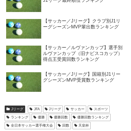
J1リーグ最終順位ランキング
【サッカー／Jリーグ】クラブ別J1リ
ーグシーズンMVP輩出数ランキング
【サッカー／ルヴァンカップ】選手別
ルヴァンカップ（旧ナビスコカップ）
得点王受賞回数ランキング
【サッカー／Jリーグ】国籍別J1リー
グシーズンMVP受賞数ランキング
Jリーグ
JFA
Jリーグ
サッカー
スポーツ
ランキング
優勝
優勝回数
優勝回数ランキング
全日本サッカー選手権大会
回数
天皇杯