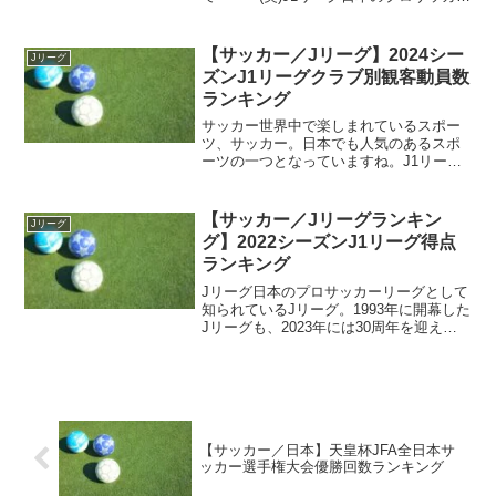
リーグといえば、Jリーグとすんなりと出
てくる人も多いことでしょう。スポーツ
ニュースなんかを見ていると、野球と共
【サッカー／Jリーグ】2024シー
Jリーグ
にプロサッカーであ...
ズンJ1リーグクラブ別観客動員数
ランキング
サッカー世界中で楽しまれているスポー
ツ、サッカー。日本でも人気のあるスポ
ーツの一つとなっていますね。J1リーグ
日本のプロサッカーリーグであるJリー
グ。1993年にスタートしたJリーグも今や
30年以上の月日が流れ、日本サッカー界
【サッカー／Jリーグランキン
Jリーグ
に多大なる貢献...
グ】2022シーズンJ1リーグ得点
ランキング
Jリーグ日本のプロサッカーリーグとして
知られているJリーグ。1993年に開幕した
Jリーグも、2023年には30周年を迎えて
います。J1リーグJリーグはプロ野球と違
い、リーグカテゴリが3つ用意されていま
す。1部リーグにあたるJ1、2部リーグ
に...
【サッカー／日本】天皇杯JFA全日本サ
ッカー選手権大会優勝回数ランキング