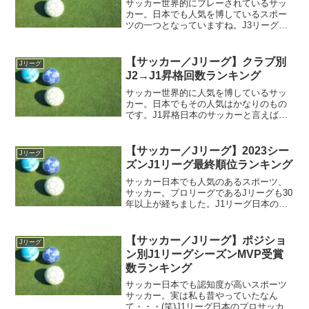
サッカー世界的にプレーされているサッ
カー。日本でも人気を博しているスポー
ツの一つとなっていますね。J3リーグ現
在のJリーグは、3つのリーグから構成さ
れています。トップリーグであるJ1リー
グ、2部リーグとなるJ2、3部リーグの
【サッカー／Jリーグ】クラブ別
Jリーグ
J3。ここまでが...
J2→J1昇格回数ランキング
サッカー世界的に人気を博しているサッ
カー。日本でもその人気はかなりのもの
です。J1昇格日本のサッカーと言えば、J
リーグを思い浮かべる方も多いことでし
ょう。日本サッカー界のトップリーグと
して君臨しているJリーグ。プロサッカー
【サッカー／Jリーグ】2023シー
Jリーグ
リーグとなっており...
ズンJ1リーグ最終順位ランキング
サッカー日本でも人気のあるスポーツ、
サッカー。プロリーグであるJリーグも30
年以上が経ちました。J1リーグ日本のプ
ロサッカーリーグであるJリーグは、3つ
のリーグから構成されています。トップ
カテゴリであるJ1リーグ、2部リーグ相当
【サッカー／Jリーグ】ポジショ
Jリーグ
のJ2リーグ...
ン別J1リーグシーズンMVP受賞
数ランキング
サッカー日本でも認知度が高いスポーツ
サッカー。実は私も昔やっていたなん
て・・・(笑)J1リーグ日本のプロサッカー