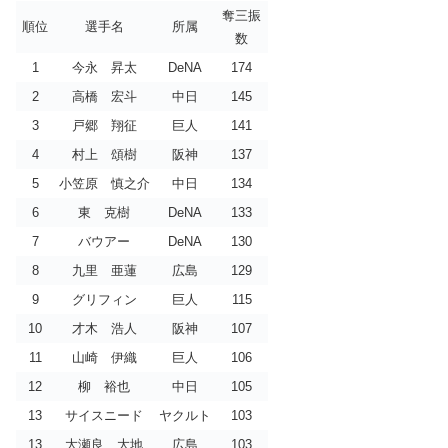
奪三振
順位
選手名
所属
数
1
今永 昇太
DeNA
174
2
高橋 宏斗
中日
145
3
戸郷 翔征
巨人
141
4
村上 頌樹
阪神
137
5
小笠原 慎之介
中日
134
6
東 克樹
DeNA
133
7
バウアー
DeNA
130
8
九里 亜蓮
広島
129
9
グリフィン
巨人
115
10
才木 浩人
阪神
107
11
山崎 伊織
巨人
106
12
柳 裕也
中日
105
13
サイスニード
ヤクルト
103
13
大瀬良 大地
広島
103