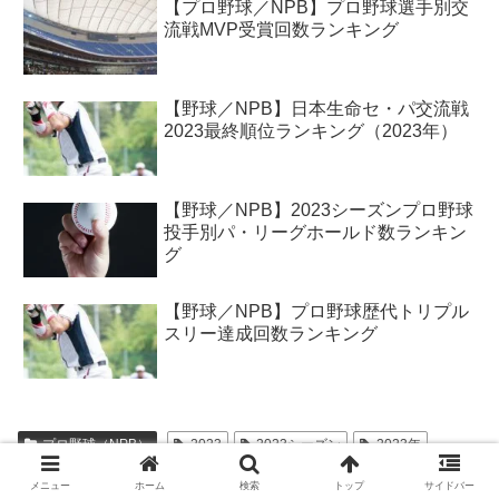
【プロ野球／NPB】プロ野球選手別交
流戦MVP受賞回数ランキング
【野球／NPB】日本生命セ・パ交流戦
2023最終順位ランキング（2023年）
【野球／NPB】2023シーズンプロ野球
投手別パ・リーグホールド数ランキン
グ
【野球／NPB】プロ野球歴代トリプル
スリー達成回数ランキング
プロ野球（NPB）
2023
2023シーズン
2023年
スポーツ
セ・リーグ
プロ野球
ランキング
奪三振
メニュー
ホーム
検索
トップ
サイドバー