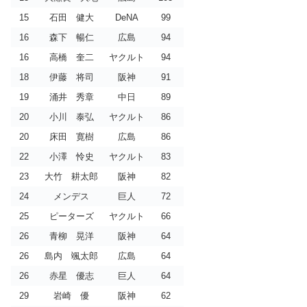
15
石田 健大
DeNA
99
16
森下 暢仁
広島
94
16
高橋 奎二
ヤクルト
94
18
伊藤 将司
阪神
91
19
涌井 秀章
中日
89
20
小川 泰弘
ヤクルト
86
20
床田 寛樹
広島
86
22
小澤 怜史
ヤクルト
83
23
大竹 耕太郎
阪神
82
24
メンデス
巨人
72
25
ピーターズ
ヤクルト
66
26
青柳 晃洋
阪神
64
26
島内 颯太郎
広島
64
26
赤星 優志
巨人
64
29
岩崎 優
阪神
62