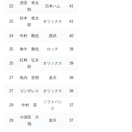
清宮 幸太
22
日本ハム
41
郎
杉本 裕太
22
オリックス
41
郎
24
中村 剛也
西武
40
25
角中 勝也
ロッテ
39
紅林 弘太
25
オリックス
39
郎
27
島内 宏明
楽天
38
27
ゴンザレス
オリックス
38
ソフトバン
29
中村 晃
37
ク
小深田 大
29
楽天
37
翔