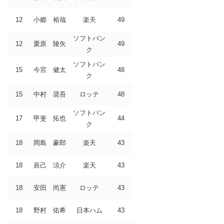
12
小郷 裕哉
楽天
49
ソフトバン
12
栗原 陵矢
49
ク
ソフトバン
15
今宮 健太
48
ク
15
中村 奨吾
ロッテ
48
ソフトバン
17
甲斐 拓也
44
ク
18
岡島 豪郎
楽天
43
18
辰己 涼介
楽天
43
18
安田 尚憲
ロッテ
43
18
野村 佑希
日本ハム
43