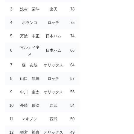
3
浅村 栄斗
楽天
78
4
ポランコ
ロッテ
75
5
万波 中正
日本ハム
74
マルティネ
6
日本ハム
66
ス
7
森 友哉
オリックス
64
8
山口 航輝
ロッテ
57
9
中川 圭太
オリックス
55
10
外崎 修汰
西武
54
11
マキノン
西武
50
12
頓宮 裕真
オリックス
49