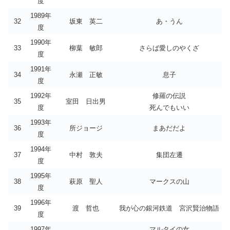
度
1989年
32
坂東 英二
あ・うん
度
1990年
33
柳葉 敏郎
さらば愛しのやくざ
度
1991年
34
永瀬 正敏
息子
度
1992年
修羅の伝説
35
室田 日出男
度
死んでもいい
1993年
36
所ジョージ
まあだだよ
度
1994年
37
中村 敦夫
集団左遷
度
1995年
38
萩原 聖人
マークスの山
度
1996年
39
渡 哲也
我が心の銀河鉄道 宮沢賢治物語
度
1997年
マルタイの女