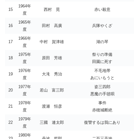
1964年
15
西村 晃
赤い殺意
度
1965年
16
田村 高廣
兵隊やくざ
度
1966年
17
中村 賀津雄
湖の琴
度
1975年
祭りの準備
18
原田 芳雄
度
田園に死す
1976年
不毛地帯
19
大滝 秀治
度
あにいもうと
1977年
姿三四郎
20
若山 富三郎
度
悪魔の手毬唄
1978年
事件
21
渡瀬 恒彦
度
赤穂城断絶
1979年
22
三國 連太郎
復讐するは我にあり
度
1980年
23
丹波 哲郎
二百三高地