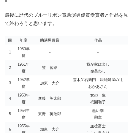
最後に歴代のブルーリボン賞助演男優賞受賞者と作品を見
て終わろうと思います。
回
年度
助演男優賞
作品
1950年
1
－
－
度
1951年
我が家は楽し
2
笠 智衆
度
命美わし
1952年
荒木又右衛門 決闘鍵屋の辻
3
加東 大介
度
おかあさん
1953年
女の一生
4
進藤 英太郎
度
祇園囃子
1954年
黒い潮
5
東野 英治郎
度
勲章
1955年
血槍富士
6
加東 大介
度
ここに泉あり