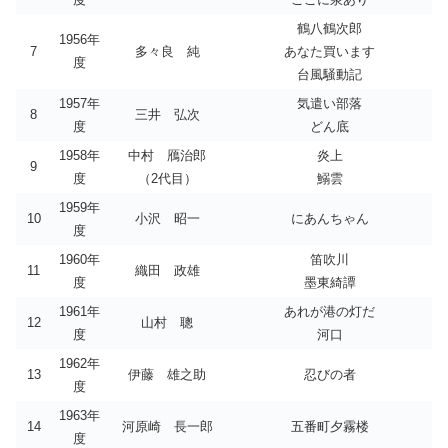
鶴八鶴次郎
1956年
7
多々良 純
あなた買います
度
台風騒動記
1957年
気遣い部落
8
三井 弘次
度
どん底
1958年
中村 鴈治郎
炎上
9
度
（2代目）
鰯雲
1959年
10
小沢 昭一
にあんちゃん
度
1960年
笛吹川
11
織田 政雄
度
墨東綺譚
1961年
あれが港の灯だ
12
山村 聰
度
河口
1962年
13
伊藤 雄之助
忍びの者
度
1963年
14
河原崎 長一郎
五番町夕霧楼
度