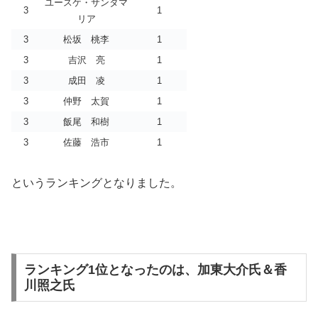
ユースケ・サンタマ
3
1
リア
3
松坂 桃李
1
3
吉沢 亮
1
3
成田 凌
1
3
仲野 太賀
1
3
飯尾 和樹
1
3
佐藤 浩市
1
というランキングとなりました。
ランキング1位となったのは、加東大介氏＆香
川照之氏