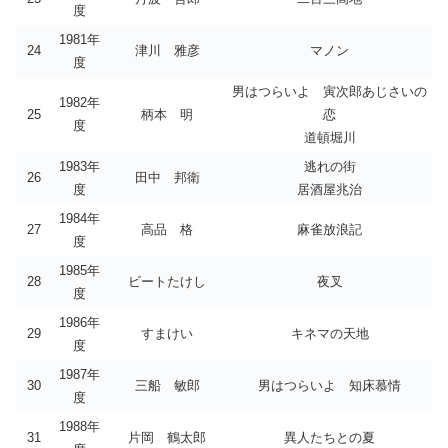
度
1981年
24
津川 雅彦
マノン
度
男はつらいよ 寅次郎あじさいの
1982年
25
柄本 明
恋
度
道頓堀川
1983年
逃れの街
26
田中 邦衛
度
居酒屋兆治
1984年
27
高品 格
麻雀放浪記
度
1985年
28
ビートたけし
夜叉
度
1986年
29
すまけい
キネマの天地
度
1987年
30
三船 敏郎
男はつらいよ 知床慕情
度
1988年
31
片岡 鶴太郎
異人たちとの夏