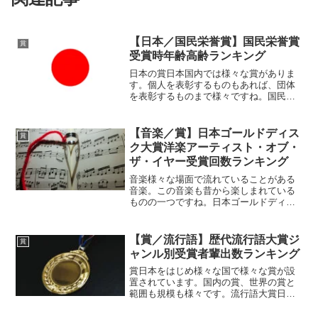
【日本／国民栄誉賞】国民栄誉賞
賞
受賞時年齢高齢ランキング
日本の賞日本国内では様々な賞がありま
す。個人を表彰するものもあれば、団体
を表彰するものまで様々ですね。国民栄
誉賞日本国内で最も知られている賞の一
つが「国民栄誉賞」かもしれませんね。
国民栄誉賞は日本国民にも広く知られて
【音楽／賞】日本ゴールドディス
賞
いる賞。内閣総理大臣が贈...
ク大賞洋楽アーティスト・オブ・
ザ・イヤー受賞回数ランキング
音楽様々な場面で流れていることがある
音楽。この音楽も昔から楽しまれている
ものの一つですね。日本ゴールドディス
ク大賞様々な場面で流れていることがあ
る音楽。時代や国によりジャンルは違っ
たりしていますが、そこにはそれぞれの
【賞／流行語】歴代流行語大賞ジ
賞
音楽があり、それぞれの良...
ャンル別受賞者輩出数ランキング
賞日本をはじめ様々な国で様々な賞が設
置されています。国内の賞、世界の賞と
範囲も規模も様々です。流行語大賞日本
の賞の一つに「流行語大賞」なんて賞が
あります。こちらは年に一度開催されて