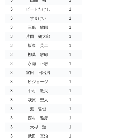
3
高品 格
1
3
ビートたけし
1
3
すまけい
1
3
三船 敏郎
1
3
片岡 鶴太郎
1
3
坂東 英二
1
3
柳葉 敏郎
1
3
永瀬 正敏
1
3
室田 日出男
1
3
所ジョージ
1
3
中村 敦夫
1
3
萩原 聖人
1
3
渡 哲也
1
3
西村 雅彦
1
3
大杉 漣
1
3
武田 真治
1