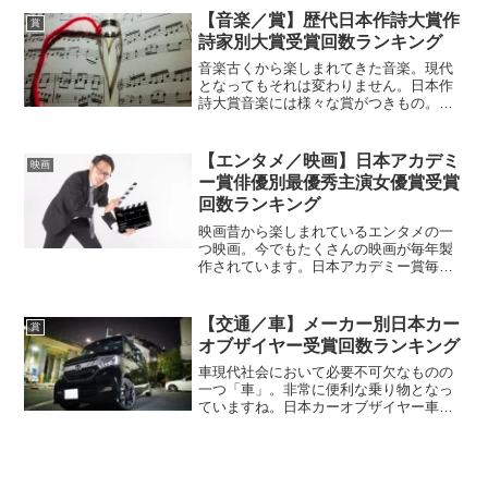
いる賞であり、その年を象徴するような
【音楽／賞】歴代日本作詩大賞作
賞
言葉が選ばれる賞。認知度...
詩家別大賞受賞回数ランキング
音楽古くから楽しまれてきた音楽。現代
となってもそれは変わりません。日本作
詩大賞音楽には様々な賞がつきもの。テ
レビで放映されているような賞もあるの
で、そうしたものがあるということはご
存じの方も多いことでしょう。賞ごとに
【エンタメ／映画】日本アカデミ
映画
何を表彰しているのかも変...
ー賞俳優別最優秀主演女優賞受賞
回数ランキング
映画昔から楽しまれているエンタメの一
つ映画。今でもたくさんの映画が毎年製
作されています。日本アカデミー賞毎年
様々な国で様々な映画が製作されていま
す。もちろんそれは日本でも同じ。そこ
には様々な苦悩や苦労があることでしょ
【交通／車】メーカー別日本カー
賞
う。そしてその映画につい...
オブザイヤー受賞回数ランキング
車現代社会において必要不可欠なものの
一つ「車」。非常に便利な乗り物となっ
ていますね。日本カーオブザイヤー車の
世界にも、様々な賞が設置されておりま
して。そうした賞を受賞することは名誉
なこととなっているようです。その賞の
一つには「日本カーオブザ...