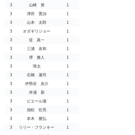
3
山崎 努
1
3
津田 寛治
1
3
山本 太郎
1
3
オダギリジョー
1
3
堤 真一
1
3
三浦 友和
1
3
堺 雅人
1
3
瑛太
1
3
石橋 蓮司
1
3
伊勢谷 友介
1
3
井浦 新
1
3
ピエール瀧
1
3
池松 壮亮
1
3
本木 雅弘
1
3
リリー・フランキー
1