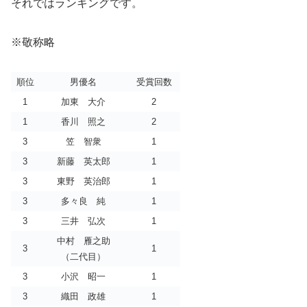
それではランキングです。
※敬称略
順位
男優名
受賞回数
1
加東 大介
2
1
香川 照之
2
3
笠 智衆
1
3
新藤 英太郎
1
3
東野 英治郎
1
3
多々良 純
1
3
三井 弘次
1
中村 雁之助
3
1
（二代目）
3
小沢 昭一
1
3
織田 政雄
1