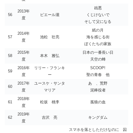
凶悪
2013年
56
ピエール瀧
くじけないで
度
そして父になる
紙の月
2014年
57
池松 壮亮
海を感じる街
度
ぼくたちの家族
2015年
日本の一番長い日
58
本木 雅弘
度
天空の蜂
2016年
リリー・フランキ
SCOOP!
59
度
ー
聖の青春 他
2017年
ユースケ・サンタ
あゝ、荒野
60
度
マリア
泥棒役者
2018年
61
松坂 桃李
孤狼の血
度
2019年
62
吉沢 亮
キングダム
度
スマホを落としただけなのに 囚