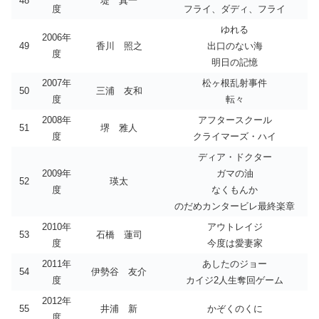
48
堤 真一
度
フライ、ダディ、フライ
ゆれる
2006年
49
香川 照之
出口のない海
度
明日の記憶
2007年
松ヶ根乱射事件
50
三浦 友和
度
転々
2008年
アフタースクール
51
堺 雅人
度
クライマーズ・ハイ
ディア・ドクター
2009年
ガマの油
52
瑛太
度
なくもんか
のだめカンタービレ最終楽章
2010年
アウトレイジ
53
石橋 蓮司
度
今度は愛妻家
2011年
あしたのジョー
54
伊勢谷 友介
度
カイジ2人生奪回ゲーム
2012年
55
井浦 新
かぞくのくに
度