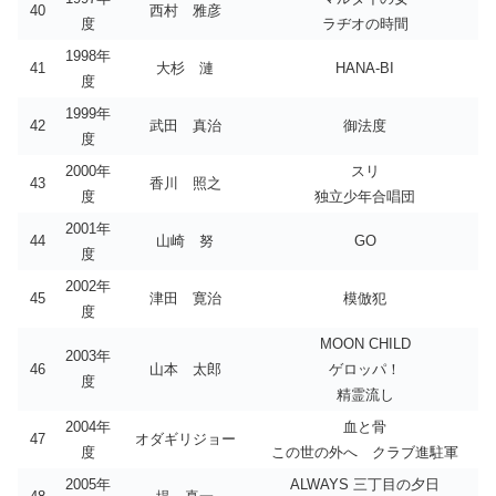
40
西村 雅彦
度
ラヂオの時間
1998年
41
大杉 漣
HANA-BI
度
1999年
42
武田 真治
御法度
度
2000年
スリ
43
香川 照之
度
独立少年合唱団
2001年
44
山崎 努
GO
度
2002年
45
津田 寛治
模倣犯
度
MOON CHILD
2003年
46
山本 太郎
ゲロッパ！
度
精霊流し
2004年
血と骨
47
オダギリジョー
度
この世の外へ クラブ進駐軍
2005年
ALWAYS 三丁目の夕日