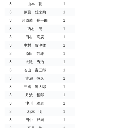
3
山本 聰
1
3
伊藤 雄之助
1
3
河原崎 長一郎
1
3
西村 晃
1
3
田村 高廣
1
3
中村 賀津雄
1
3
原田 芳雄
1
3
大滝 秀治
1
3
若山 富三郎
1
3
渡瀬 恒彦
1
3
三國 連太郎
1
3
丹波 哲郎
1
3
津川 雅彦
1
3
柄本 明
1
3
田中 邦衛
1