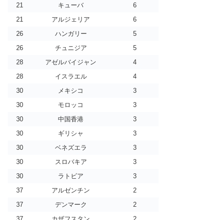
21
キューバ
6
21
アルジェリア
6
26
ハンガリー
5
26
チュニジア
5
28
アゼルバイジャン
4
28
イスラエル
4
30
メキシコ
3
30
モロッコ
3
30
中国香港
3
30
ギリシャ
3
30
ベネズエラ
3
30
スロバキア
3
30
ラトビア
3
37
アルゼンチン
2
37
デンマーク
2
37
カザフスタン
2