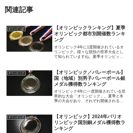
関連記事
【オリンピックランキング】夏季
オリンピック
オリンピック都市別開催数ランキ
ング
オリンピック4年に1度開催されているオ
リンピック。様々な競技の世界大会とし
て知られていますね。夏季オリンピック
オリンピックといっても、大きく2つの大
会があります。それが夏季オリンピック
と冬季オリンピック。今回はその中でも
【オリンピック／バレーボール】
オリンピック
夏季オリンピックのお...
国（地域）別男子バレーボール銀
メダル獲得数ランキング
オリンピック4年に一度開催されている世
界的な大会「オリンピック」。夏季と冬
季の大会があり、それぞれ開催される競
技が違います。男子バレーボール夏季オ
リンピックでは、球技の競技も定番。サ
ッカーだったりかつては野球やソフトボ
【オリンピック】2024年パリオ
オリンピック
ールもその競技として採...
リンピック国別銅メダル獲得数ラ
ンキング