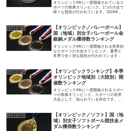
オリンピック4年に一度開催されているス
ポーツの祭典オリンピック。1つの大会で
様々な競技が行われています。2024年パ
リオリンピック2024年は夏季オリンピッ
クが開催される年となっており、2024年
大会はフランスのパリで開催されていま
【オリンピック／バレーボール】
オリンピック
した。毎...
国（地域）別女子バレーボール金
銀銅メダル獲得数ランキング
オリンピック4年に一度開催される世界的
なスポーツの大会オリンピック。夏季と
冬季で全く別な競技が行われています。
女子バレーボールオリンピックには様々
な競技があります。それが一度に楽しめ
る大会というのも、魅力の一つでしょ
【オリンピックランキング】冬季
オリンピック
う。夏季オリンピックに限...
オリンピック地域別（大陸別）開
催数ランキング
オリンピック4年に一度開催されるスポー
ツの祭典オリンピック。スポーツの世界
大会として、知られている存在です。冬
季オリンピックオリンピックといって
も、大きく2つのオリンピックが存在して
います。それが夏季オリンピックと冬季
【オリンピック／ソフト】国（地
オリンピック
オリンピック。それぞれ...
域）別女子ソフトボール競技金メ
ダル獲得数ランキング