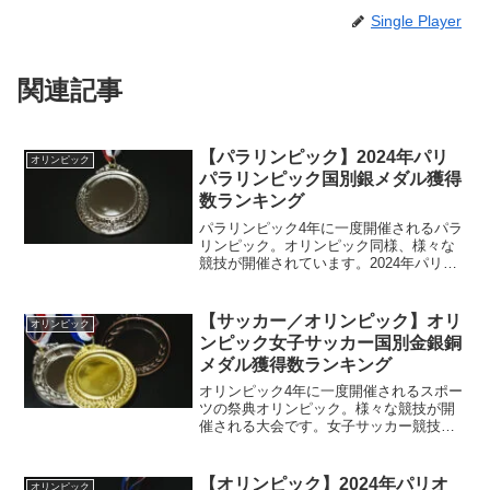
Single Player
関連記事
【パラリンピック】2024年パリ
オリンピック
パラリンピック国別銀メダル獲得
数ランキング
パラリンピック4年に一度開催されるパラ
リンピック。オリンピック同様、様々な
競技が開催されています。2024年パリパ
ラリンピック2024年はオリンピックイヤ
ーとなっており、フランスのパリでオリ
ンピックが開催されました。そのオリン
【サッカー／オリンピック】オリ
オリンピック
ピックが閉幕す...
ンピック女子サッカー国別金銀銅
メダル獲得数ランキング
オリンピック4年に一度開催されるスポー
ツの祭典オリンピック。様々な競技が開
催される大会です。女子サッカー競技オ
リンピックでは様々な競技が開催されま
すが、その中の一つに「サッカー」があ
ります。世界的にプレイされているスポ
【オリンピック】2024年パリオ
オリンピック