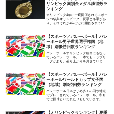
ーツとして知られている...
リンピック国別金メダル獲得数ラ
ンキング
オリンピック4年に一度開催されるスポー
ツの祭典オリンピック。夏季と冬季があ
り、それぞれが4年ごとに開催されていま
す。2024年パリオリンピック2024年はオ
リンピックイヤーとなっており、フラン
スパリにおいて夏季オリンピックが開催
【スポーツ／バレーボール】バレ
バレーボール
されました。...
ーボール男子世界選手権国（地
域）別優勝回数ランキング
バレーボールオリンピック種目にもなっ
ているバレーボール。日本でもトップリ
ーグがあり、盛り上がりを見せていま
す。バレーボール男子世界選手権世界各
国でプレーされているバレーボール。日
本でもプレーされていますが、世界各国
【スポーツ／バレーボール】バレ
バレーボール
でプレーされているというこ...
ーボールワールドカップ女子国
（地域）別3位回数ランキング
バレーボール日本はじめ多くの国や地域
でプレーされているバレーボール。和名
では排球といわれたりもしています。バ
レーボールワールドカップ日本以外でも
プレーされているバレーボールでは、国
際大会というのも存在しています。オリ
【オリンピックランキング】夏季
オリンピック