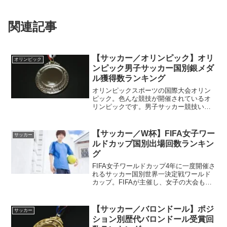
関連記事
【サッカー／オリンピック】オリ
オリンピック
ンピック男子サッカー国別銀メダ
ル獲得数ランキング
オリンピックスポーツの国際大会オリン
ピック。色んな競技が開催されているオ
リンピックです。男子サッカー競技いろ
んな競技が開催されているオリンピッ
ク。その中の一つに「サッカー」があり
ます。球技がたくさん開催されているオ
【サッカー／W杯】FIFA女子ワー
サッカー
リンピックですが、その中で...
ルドカップ国別出場回数ランキン
グ
FIFA女子ワールドカップ4年に一度開催さ
れるサッカー国別世界一決定戦ワールド
カップ。FIFAが主催し、女子の大会も開
催されています。男子の翌年開催されて
いる女子ワールドカップ4年に一度開催さ
れているサッカーの国別世界一決定戦ワ
【サッカー／バロンドール】ポジ
サッカー
ールドカップ...
ション別歴代バロンドール受賞回