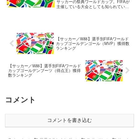
サッカーの祭典ワールドカップ。FIFAが
主催している大会としても知られていま
す。予選を勝ち抜いた国が本選に出場で
きる大会FIFAワールドカップは国対抗の
サッカーの世界大会。そんな位置づけと
なっていま...
【サッカー／W杯】選手別FIFAワールド
カップゴールデンゴール（MVP）獲得数
ランキング
【サッカー／W杯】選手別FIFAワールド
カップゴールデンブーツ（得点王）獲得
数ランキング
コメント
コメントを書き込む