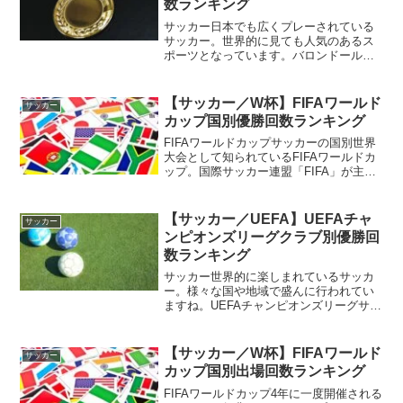
数ランキング
サッカー日本でも広くプレーされている
サッカー。世界的に見ても人気のあるス
ポーツとなっています。バロンドールサ
ッカーの賞にも様々なものがあります
が、その中でも最も広く知られている賞
に「バロンドール」があります。これは
【サッカー／W杯】FIFAワールド
サッカー
毎年選出されている賞となっ...
カップ国別優勝回数ランキング
FIFAワールドカップサッカーの国別世界
大会として知られているFIFAワールドカ
ップ。国際サッカー連盟「FIFA」が主催
する世界大会として知られています。国
別世界一決定戦4年に一度開催されるワー
ルドカップ。国別の世界一決定戦という
【サッカー／UEFA】UEFAチャ
サッカー
側面を持つ...
ンピオンズリーグクラブ別優勝回
数ランキング
サッカー世界的に楽しまれているサッカ
ー。様々な国や地域で盛んに行われてい
ますね。UEFAチャンピオンズリーグサッ
カーの大会にも様々な大会があります
が、クラブレベルの大会も定番。その一
つとなっているのが「UEFAチャンピオン
【サッカー／W杯】FIFAワールド
サッカー
ズリーグ」。大会名...
カップ国別出場回数ランキング
FIFAワールドカップ4年に一度開催される