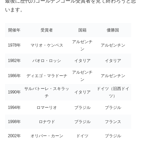
最後に歴代のゴールデンゴール受賞者を見て終わろうと思
います。
開催年
受賞者
国籍
優勝国
アルゼンチ
1978年
マリオ・ケンペス
アルゼンチン
ン
1982年
パオロ・ロッシ
イタリア
イタリア
アルゼンチ
1986年
ディエゴ・マラドーナ
アルゼンチン
ン
サルバトーレ・スキラッ
ドイツ（旧西ドイ
1990年
イタリア
チ
ツ）
1994年
ロマーリオ
ブラジル
ブラジル
1998年
ロナウド
ブラジル
フランス
2002年
オリバー・カーン
ドイツ
ブラジル