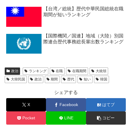
【台湾／総統】歴代中華民国総統在職
期間が短いランキング
【国際機関／国連】地域（大陸）別国
際連合歴代事務総長輩出数ランキング
政治
ランキング
在職
在職期間
大統領
大韓民国
政治
期間
歴代
短い
韓国
シェアする
X
Facebook
はてブ
Pocket
LINE
コピー