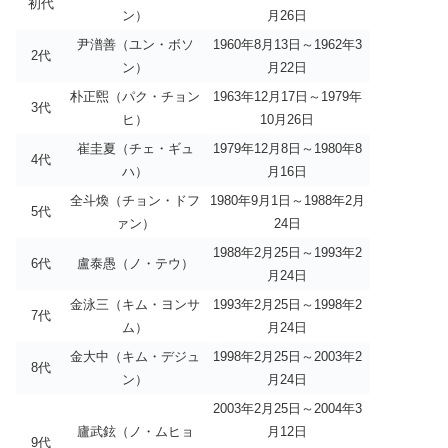
初代
ン）
月26日
尹潽善（ユン・ボソ
1960年8月13日～1962年3
2代
ン）
月22日
朴正煕（パク・チョン
1963年12月17日～1979年
3代
ヒ）
10月26日
崔圭夏（チェ・ギュ
1979年12月8日～1980年8
4代
ハ）
月16日
全斗煥（チョン・ドフ
1980年9月1日～1988年2月
5代
ァン）
24日
1988年2月25日～1993年2
6代
盧泰愚（ノ・テウ）
月24日
金泳三（キム・ヨンサ
1993年2月25日～1998年2
7代
ム）
月24日
金大中（キム・デジュ
1998年2月25日～2003年2
8代
ン）
月24日
2003年2月25日～2004年3
廬武鉉（ノ・ムヒョ
月12日
9代