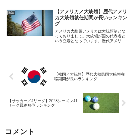
メリカ大統領今回はアメリカ大統領のお
話。アメリカでは大統領制が採用されて
いることでも知られていますが、その時
【アメリカ／大統領】歴代アメリ
政治
代時代に色んな大統領が存...
カ大統領就任期間が長いランキン
グ
アメリカ大統領アメリカは大統領制とな
っておりまして。大統領が国の代表者と
いう立場となっています。歴代アメリカ
大統領日本は総理大臣が国のトップとし
て君臨していますが、国によってこの代
表者なんてのは呼び方も変わるもので。
それは選出方法などによっ...
【韓国／大統領】歴代大韓民国大統領在
職期間が長いランキング
【サッカー／Jリーグ】2023シーズンJ1
リーグ最終順位ランキング
コメント