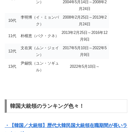
ン）
2004年5月14日～2008年2
月24日
李明博（イ・ミョンバ
2008年2月25日～2013年2
10代
ク）
月24日
2013年2月25日～2016年12
11代
朴槿恵（パク・クネ）
月9日
文在寅（ムン・ジェイ
2017年5月10日～2022年5
12代
ン）
月9日
尹錫悦（ユン・ソギュ
13代
2022年5月10日～
ル）
韓国大統領のランキング色々！
・【韓国／大統領】歴代大韓民国大統領在職期間が長いラ