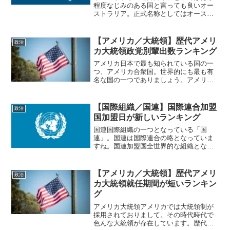
程度なじみのある国と言っても良いオー
ストラリア。正式名称としてはオースト
ラリア連邦と言ったりしますね。オース
トラリア連邦首相日本とは違い南半球に
位置しているオーストラリア連邦。こち
【アメリカ／大統領】歴代アメリ
政治
らはオーストラリア連邦の...
カ大統領政党別輩出数ランキング
アメリカ日本で最も知られている国の一
つ、アメリカ合衆国。世界的にも最も有
名な国の一つでありましょう。アメリカ
大統領日本でも広く知られているアメリ
カ。文化や政治面でも広く知られている
存在となっており、第二次世界大戦以降
【国際組織／国連】国際連合加盟
政治
は日本とも親密な関係を築...
国加盟日が新しいランキング
国連国際組織の一つとなっている「国
連」。国連は国際連合の略となっていま
すね。国連加盟国全世界的な組織となっ
ている国連。こちらが国連の旗でありま
す。国連は国際問題などを話し合って解
決するために生まれた組織であり、現在
【アメリカ／大統領】歴代アメリ
政治
もそうした活動が行われてい...
カ大統領就任期間が短いランキン
グ
アメリカ大統領アメリカでは大統領制が
採用されておりまして。その時代時代で
色んな大統領が存在しています。歴代ア