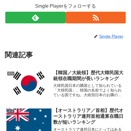
Single Playerをフォローする
Single Player
関連記事
【韓国／大統領】歴代大韓民国大
政治
統領在職期間が長いランキング
大韓民国日本の隣国として知られている
「大韓民国」。韓国の名前でよく知られ
ている国ですね。大統領日本のお隣の韓
国では、大統領制が敷かれており大統領
が国のトップとして政治を行っていま
す。日本でいう総理大臣的な立ち位置の
【オーストラリア／首相】歴代オ
政治
方ということになりますね。...
ーストラリア連邦首相通算在職日
数が短いランキング
オーストラリア連邦日本にとってはある