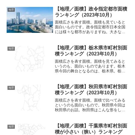
【地理／面積】政令指定都市面積
地理
ランキング（2023年10月）
面積広さを表す面積。面積も見ていると
面白いものです。政令指定都市日本全国
には様々な都市がありますね。大きな都
市もあれば、そうでない都市もあり。知
名度もまちまちで、それぞれの都市にそ
れぞれの特色があります。その都市はい
【地理／面積】栃木県市町村別面
地理
ろんな分け方ができるもの...
積ランキング（2023年10月）
面積広さを表す面積。面積を見てみると
いうのも、面白いものであります。栃木
県今回の舞台となるのは、栃木県。栃木
県は関東地方の県の一つとなっており、
関東地方でも北側にある県となっていま
す。そんな立地もあり、関東地方の中で
【地理／面積】秋田県市町村別面
地理
も北関東といわれることも...
積ランキング（2023年10月）
面積広さを表す面積。面積で比べてみる
というのも面白いもので。秋田県今回は
秋田県のお話。秋田県はこんな形をして
いる県となっていますね。東北地方の一
員となっている秋田県。北には青森県、
東には岩手県、南では山形県と宮城県と
【地理／面積】千葉県市町村別面
地理
も接している県となってい...
積が小さい（狭い）ランキング