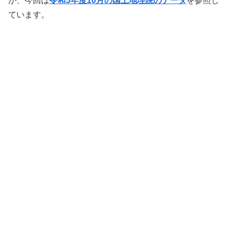
が、今回は
令和5年度10月の国土地理院のデータ
を参照し
ています。