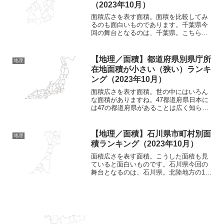
（2023年10月）
面積広さを表す面積。面積を比較してみ
るのも面白いものであります。千葉県今
回の舞台となるのは、千葉県。こちらが
千葉県の形。南北に長くなっている形状
となっていますね。千葉県は関東地方の
県となっており、北側に茨城県、西側に
【地理／面積】都道府県別県庁所
地理
埼玉県と東京都と接してい...
在地面積が小さい（狭い）ランキ
ング（2023年10月）
面積広さを表す面積。世の中にはいろん
な面積がありますね。47都道府県日本に
は47の都道府県があることは広く知られ
ているところ。北は北海道から南は沖縄
県まで、様々な都道府県が存在していま
すね。それぞれの都道府県ごとに特色が
【地理／面積】石川県市町村別面
地理
あり、それがまた魅力...
積ランキング（2023年10月）
面積広さを表す面積。こうした面積も見
ていると面白いものです。石川県今回の
舞台となるのは、石川県。北陸地方の1つ
となっている石川県。こちらが石川県の
地図となりますが、南北に細く伸びてい
るのが印象的な県となっていますね。東
には富山県と岐阜県、南...