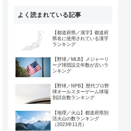
よく読まれている記事
【都道府県／漢字】都道府
県名に使用されている漢字
ランキング
【野球／MLB】メジャーリ
ーグ球団設立年数が古いラ
ンキング
【野球／NPB】歴代プロ野
球オールスターゲーム球場
別試合数ランキング
【地理／火山】都道府県別
活火山の数ランキング
（2023年11月）