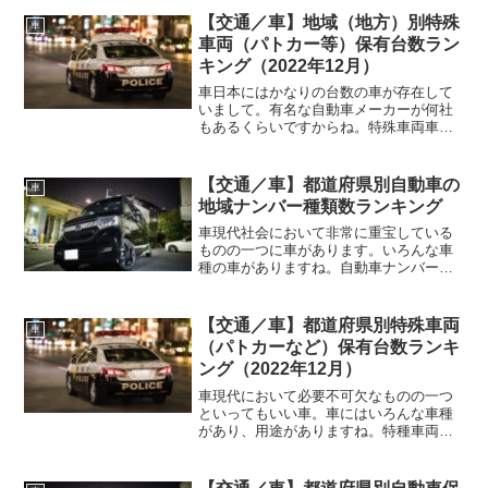
【交通／車】地域（地方）別特殊
車
車両（パトカー等）保有台数ラン
キング（2022年12月）
車日本にはかなりの台数の車が存在して
いまして。有名な自動車メーカーが何社
もあるくらいですからね。特殊車両車に
はいろんな種類の車がありまして。用途
により、使う車も変わってきたりしま
す。その中の一つに「特殊車両」と呼ば
【交通／車】都道府県別自動車の
車
れるものも存在。これは文字...
地域ナンバー種類数ランキング
車現代社会において非常に重宝している
ものの一つに車があります。いろんな車
種の車がありますね。自動車ナンバーそ
んな車でありますが、車にはそれぞれ管
理するために「ナンバー」が取り付けら
れています。乗用車でも、トラックで
【交通／車】都道府県別特殊車両
車
も、タクシーでも、どんな車...
（パトカーなど）保有台数ランキ
ング（2022年12月）
車現代において必要不可欠なものの一つ
といってもいい車。車にはいろんな車種
があり、用途がありますね。特種車両
（パトカーなど）車にも色んな車があり
ますが、今回は特殊車両というものに注
目してみたいと思います。特種車両にも