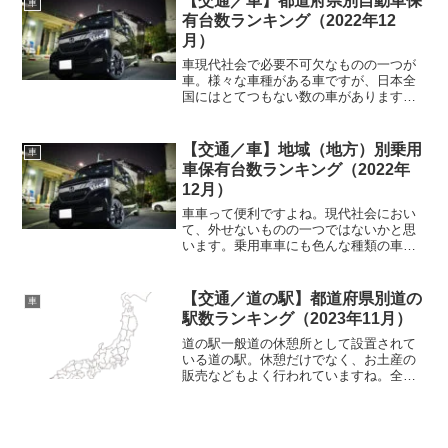
【交通／車】都道府県別自動車保
車
いろんなものがありますが、...
有台数ランキング（2022年12
月）
車現代社会で必要不可欠なものの一つが
車。様々な車種がある車ですが、日本全
国にはとてつもない数の車があります
ね。いろんな車種がある自動車自動車と
言っても、色んな種類の自動車がありま
すね。一般家庭でも使われているような
【交通／車】地域（地方）別乗用
車
乗用車、物流で使われている...
車保有台数ランキング（2022年
12月）
車車って便利ですよね。現代社会におい
て、外せないものの一つではないかと思
います。乗用車車にも色んな種類の車が
ありますが、その中で最も一般的に浸透
している車が「乗用車」でしょう。乗用
車にもいろんなタイプがありますが、一
【交通／道の駅】都道府県別道の
車
般の人が自分で購入して乗...
駅数ランキング（2023年11月）
道の駅一般道の休憩所として設置されて
いる道の駅。休憩だけでなく、お土産の
販売などもよく行われていますね。全国
に設置されている道の駅一般道を走行し
ていると、時折見かける施設の一つが
「道の駅」であります。その昔はなかっ
た施設のようですが、今では...