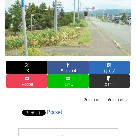
X
Facebook
はてブ
Pocket
LINE
コピー
2024.01.22
2024.01.23
Pocket