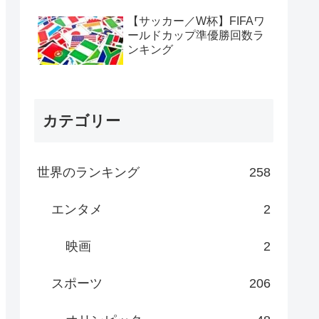
【サッカー／W杯】FIFAワ
ールドカップ準優勝回数ラ
ンキング
カテゴリー
世界のランキング
258
エンタメ
2
映画
2
スポーツ
206