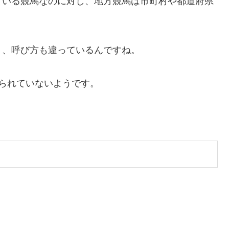
ている競馬なのに対し、地方競馬は市町村や都道府県
り、呼び方も違っているんですね。
られていないようです。