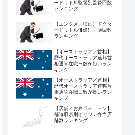
ードリトル監督別監督回数
ランキング
【エンタメ／映画】ドクタ
ードリトル俳優別主演回数
ランキング
【オーストラリア／首相】
歴代オーストラリア連邦首
相通算在職日数が短いラン
キング
【オーストラリア／首相】
歴代オーストラリア連邦首
相通算在職日数が長いラン
キング
【店舗／お弁当チェーン】
都道府県別オリジン弁当店
舗数ランキング