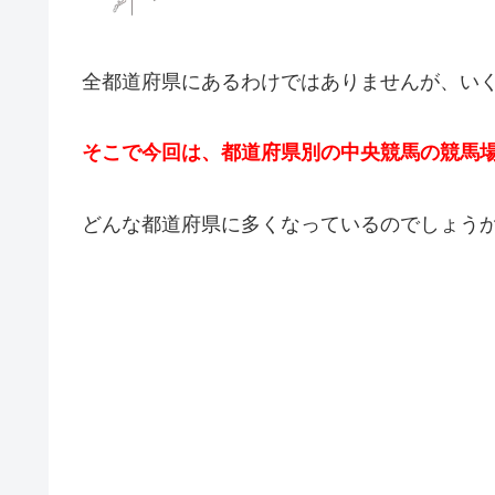
全都道府県にあるわけではありませんが、い
そこで今回は、都道府県別の中央競馬の競馬
どんな都道府県に多くなっているのでしょう