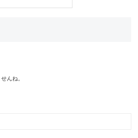
ませんね。