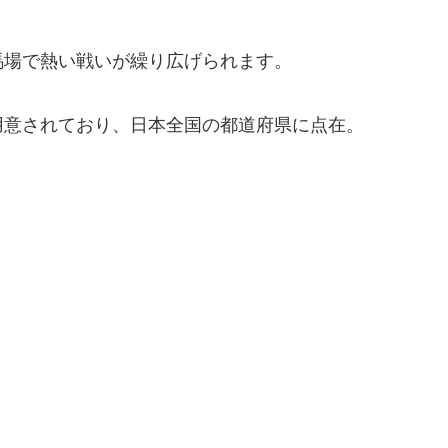
馬場で熱い戦いが繰り広げられます。
用意されており、日本全国の都道府県に点在。