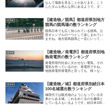
なんて場面を見ることがあります。こう
したダムも色んな所にあるようで。ダム
の数日本には各地にダムが設置されてい
たりします。用途も様々となっており、
治水用に設置されているものもあれば、
【建造物／競馬】都道府県別地方
建造物
発電用のものもあったり。...
競馬の競馬場の数ランキング
競馬日本でも広く知られている競馬。公
営ギャンブルの一つとして楽しまれてい
ますね。地方競馬競馬と一言にいって
も、日本の場合は大きく2つに分けられて
います。1つが中央競馬、そしてもう一つ
が地方競馬です。それぞれ主催している
【建造物／発電所】都道府県別地
建造物
団体が違っており、中央...
熱発電所の数ランキング
発電所現代社会に欠かせない電気。その
電気を作っているのが、発電所ですね。
地熱発電所発電所と言っても、様々なタ
イプの発電所が存在しています。それぞ
れにそれぞれの特徴があり、利点もあれ
ば欠点も。その発電所の一つには「地熱
【建造物／城】都道府県別続日本
建造物
発電所」という発電所もあ...
100名城選出数ランキング
城現代では観光地のようになっている古
来からある城。これをめぐるのを趣味と
している人もいるようです。続日本100名
城時代の変遷とともに建築されてきた
城。建築された背景も様々ですが、時代