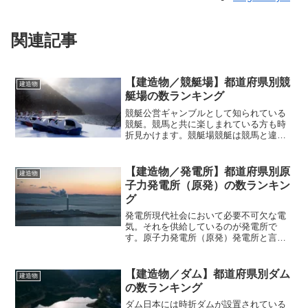
関連記事
【建造物／競艇場】都道府県別競
建造物
艇場の数ランキング
競艇公営ギャンブルとして知られている
競艇。競馬と共に楽しまれている方も時
折見かけます。競艇場競艇は競馬と違い
馬ではなくボートで順位を競う競技とな
っています。こんなスワンボートではあ
りませんけどね(笑)競馬と同じように、ボ
【建造物／発電所】都道府県別原
建造物
ートに人が乗り込み運...
子力発電所（原発）の数ランキン
グ
発電所現代社会において必要不可欠な電
気。それを供給しているのが発電所で
す。原子力発電所（原発）発電所と言っ
ても、世の中には様々なタイプの発電所
が存在しています。その中の一つが「原
子力発電所」。通称「原発」という名前
【建造物／ダム】都道府県別ダム
建造物
でも知られている発電所です...
の数ランキング
ダム日本には時折ダムが設置されている