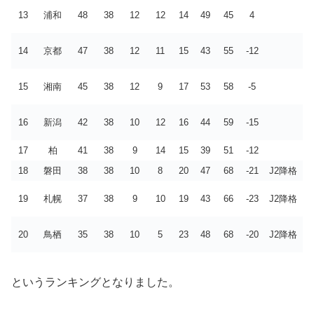
13
浦和
48
38
12
12
14
49
45
4
14
京都
47
38
12
11
15
43
55
-12
15
湘南
45
38
12
9
17
53
58
-5
16
新潟
42
38
10
12
16
44
59
-15
17
柏
41
38
9
14
15
39
51
-12
18
磐田
38
38
10
8
20
47
68
-21
J2降格
19
札幌
37
38
9
10
19
43
66
-23
J2降格
20
鳥栖
35
38
10
5
23
48
68
-20
J2降格
というランキングとなりました。