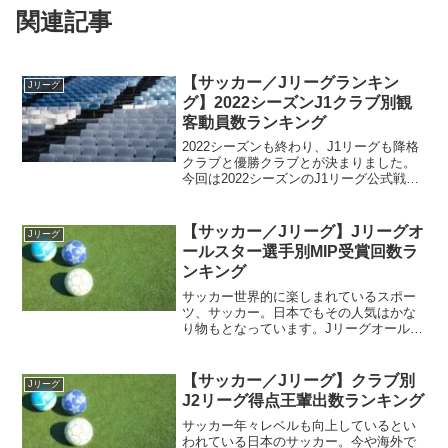
関連記事
【サッカー／Jリーグランキン
Jリーグ
グ】2022シーズンJ1クラブ別観
客動員数ランキング
2022シーズンも終わり、J1リーグも降格
クラブと優勝クラブとが決まりました。
今回は2022シーズンのJ1リーグ公式戦ホ
ーム試合をクラブ別に観客動員数のラン
キングを見ていきたいと思います。J1リ
ーグで最も集客していたクラブは「浦和
【サッカー／Jリーグ】Jリーグオ
Jリーグ
レッズ」であります。
ールスター選手別MIP受賞回数ラ
ンキング
サッカー世界的に楽しまれているスポー
ツ、サッカー。日本でもその人気はかな
り物もとなっています。Jリーグオールス
ター日本のサッカー界にもさまざまなカ
テゴリ、大会があります。その中でも最
も知られているカテゴリの一つが「Jリー
【サッカー／Jリーグ】クラブ別
Jリーグ
グ」。日本のトップリ...
J2リーグ得点王輩出数ランキング
サッカー年々レベルも向上しているとい
われている日本のサッカー。今や海外で