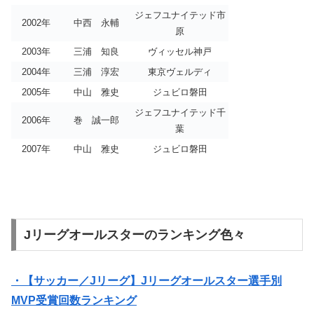
ジェフユナイテッド市
2002年
中西 永輔
原
2003年
三浦 知良
ヴィッセル神戸
2004年
三浦 淳宏
東京ヴェルディ
2005年
中山 雅史
ジュビロ磐田
ジェフユナイテッド千
2006年
巻 誠一郎
葉
2007年
中山 雅史
ジュビロ磐田
Jリーグオールスターのランキング色々
・【サッカー／Jリーグ】Jリーグオールスター選手別
MVP受賞回数ランキング