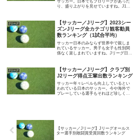
サッカー。日本でもプロリーグがあった
り、盛り上がりを見せていますね。J1リ
ーグJリーグはその歴史の中で3つのリー
グを形成してきました。トップリーグに
相当するJ1リーグ、2部リーグ相当になる
【サッカー／Jリーグ】2023シー
Jリーグ
J2リーグ、3部...
ズンJリーグ全カテゴリ観客動員
数ランキング（1試合平均）
サッカー日本のみならず世界中で親しま
れているサッカー。男子も女子も性別関
係なく楽しまれていますね。Jリーグ日本
のサッカーにも様々なカテゴリがありま
すが、そのトップとなっているのがJリー
グ。日本のプロサッカーリーグとして知
【サッカー／Jリーグ】クラブ別
Jリーグ
られているリーグです...
J2リーグ得点王輩出数ランキング
サッカー年々レベルも向上しているとい
われている日本のサッカー。今や海外で
プレーしている選手もそれほど珍しくは
なくなりました。J2リーグ日本のプロサ
ッカーリーグであるJリーグ。Jリーグは3
つのプロリーグから構成されていて、ト
ップリーグであるJ...
【サッカー／Jリーグ】Jリーグオールス
ター選手別敢闘賞受賞回数ランキング