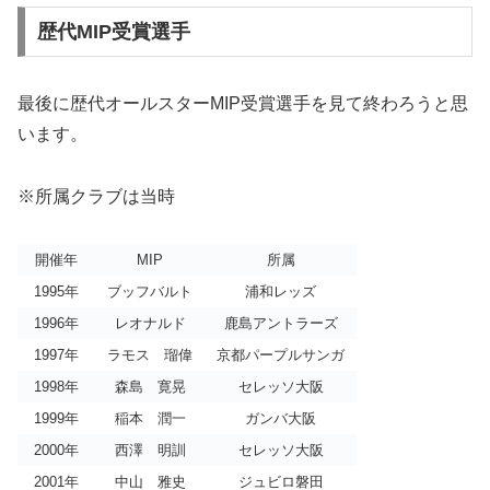
歴代MIP受賞選手
最後に歴代オールスターMIP受賞選手を見て終わろうと思
います。
※所属クラブは当時
開催年
MIP
所属
1995年
ブッフバルト
浦和レッズ
1996年
レオナルド
鹿島アントラーズ
1997年
ラモス 瑠偉
京都パープルサンガ
1998年
森島 寛晃
セレッソ大阪
1999年
稲本 潤一
ガンバ大阪
2000年
西澤 明訓
セレッソ大阪
2001年
中山 雅史
ジュビロ磐田