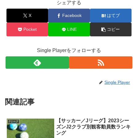
シェアする
X
Facebook
はてブ
Pocket
LINE
コピー
Single Playerをフォローする
Single Player
関連記事
【サッカー／Jリーグ】2023シー
Jリーグ
ズンJ2クラブ別観客動員数ランキ
ング