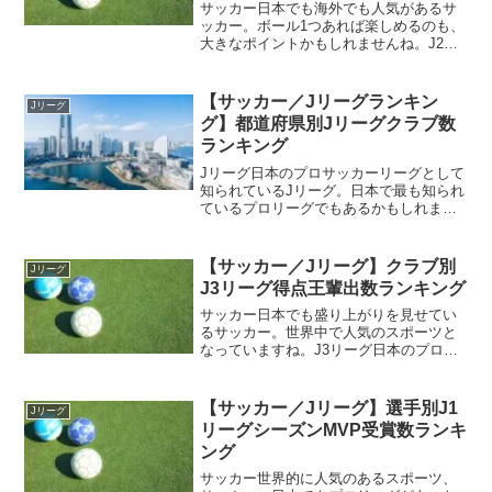
サッカー日本でも海外でも人気があるサ
ッカー。ボール1つあれば楽しめるのも、
大きなポイントかもしれませんね。J2リ
ーグ日本のサッカーにも様々なカテゴリ
がありますが、そのんトップとなってい
るのがJリーグ。ご存じの通り日本のプロ
【サッカー／Jリーグランキン
Jリーグ
サッカーリーグであ...
グ】都道府県別Jリーグクラブ数
ランキング
Jリーグ日本のプロサッカーリーグとして
知られているJリーグ。日本で最も知られ
ているプロリーグでもあるかもしれませ
んね。ホームタウンJリーグには様々なク
ラブが参加しており、それぞれのクラブ
にはホームタウンが存在しています。Jリ
【サッカー／Jリーグ】クラブ別
Jリーグ
ーグのクラブには...
J3リーグ得点王輩出数ランキング
サッカー日本でも盛り上がりを見せてい
るサッカー。世界中で人気のスポーツと
なっていますね。J3リーグ日本のプロサ
ッカーリーグとして知られているJリー
グ。10チームで始まったリーグも、年々
参加クラブが増えて現在では3つのリーグ
【サッカー／Jリーグ】選手別J1
Jリーグ
が設立するほどとな...
リーグシーズンMVP受賞数ランキ
ング
サッカー世界的に人気のあるスポーツ、