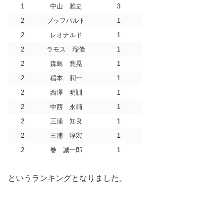
1
中山 雅史
3
2
ブッフバルト
1
2
レオナルド
1
2
ラモス 瑠偉
1
2
森島 寛晃
1
2
稲本 潤一
1
2
西澤 明訓
1
2
中西 永輔
1
2
三浦 知良
1
2
三浦 淳宏
1
2
巻 誠一郎
1
というランキングとなりました。