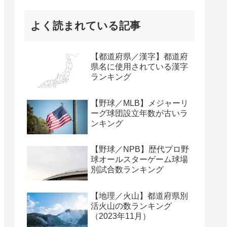
よく読まれている記事
【都道府県／漢字】都道府
県名に使用されている漢字
ランキング
【野球／MLB】メジャーリ
ーグ球団設立年数が古いラ
ンキング
【野球／NPB】歴代プロ野
球オールスターゲーム球場
別試合数ランキング
【地理／火山】都道府県別
活火山の数ランキング
（2023年11月）