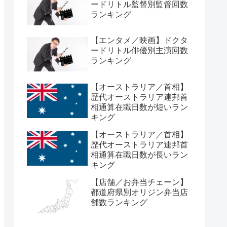
ードリトル監督別監督回数
ランキング
【エンタメ／映画】ドクタ
ードリトル俳優別主演回数
ランキング
【オーストラリア／首相】
歴代オーストラリア連邦首
相通算在職日数が短いラン
キング
【オーストラリア／首相】
歴代オーストラリア連邦首
相通算在職日数が長いラン
キング
【店舗／お弁当チェーン】
都道府県別オリジン弁当店
舗数ランキング