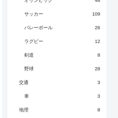
オリンピック
48
サッカー
109
バレーボール
26
ラグビー
12
剣道
8
野球
28
交通
3
車
3
地理
8