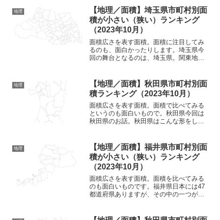
ており、東では新潟県、長野県と接し、
【地理／面積】埼玉県市町村別面
地理
西側では石川県と隣接、南...
積が小さい（狭い）ランキング
（2023年10月）
面積広さを表す面積。面積に注目してみ
るのも、面白かったりします。埼玉県今
回の舞台となるのは、埼玉県。関東地方
に属している県の一つです。北を群馬
県、栃木県、茨城県と接し、西側では長
野県、南側では山梨県と東京都に隣接し
【地理／面積】秋田県市町村別面
地理
ており、東では千葉県と接す...
積ランキング（2023年10月）
面積広さを表す面積。面積で比べてみる
というのも面白いもので。秋田県今回は
秋田県のお話。秋田県はこんな形をして
いる県となっていますね。東北地方の一
員となっている秋田県。北には青森県、
東には岩手県、南では山形県と宮城県と
【地理／面積】福井県市町村別面
地理
も接している県となってい...
積が小さい（狭い）ランキング
（2023年10月）
面積広さを表す面積。面積を比べてみる
のも面白いものです。福井県日本には47
都道府県ありますが、その中の一つが福
井県。こちらが福井県の地図。中々個性
的で面白い形をしている県となっていま
すね。福井県は北陸地方にある県となっ