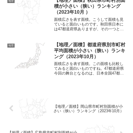
【地理／面積】秋田県市町村別面
地理
ています。福井県の北東...
積が小さい（狭い）ランキング
（2023年10月 ）
面積広さを表す面積。こうして面積も見
ていると面白いものです。秋田県日本に
は47都道府県ありますが、その一つとな
っているのが秋田県。秋田県は東北地方
の一員となっており、日本海に面する県
です。県の形としてはこうした形。縦に
【地理／面積】都道府県別市町村
地理
長いようなところが特徴...
平均面積が小さい（狭い）ランキ
ング（2023年10月）
面積広さを表す面積。この面積も比較し
てみると面白いものですね。47都道府県
今回の舞台となるのは、日本全国47都道
府県。北は北海道から、南は沖縄県ま
で、日本には47の都道府県があることが
よく知られていますね。それぞれに特徴
がある都道府県であり...
【地理／面積】岡山県市町村別面積が小
さい（狭い）ランキング（2023年10月）
【地理／面積】広島県市町村別面積が小