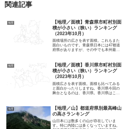
関連記事
【地理／面積】青森県市町村別面
地理
積が小さい（狭い）ランキング
（2023年10月）
面積場所の広さを表す面積。これもまた
面白いものです。青森県日本には47都道
府県がありますが、その中でも本州最北
端の県と言えば・・・。それは青森県で
あります。青森県はこうした感じの形と
なっておりまして、独特な形状をしてい
【地理／面積】香川県市町村別面
地理
ますよね。右上の方にと...
積が小さい（狭い）ランキング
（2023年10月）
面積広さを表す面積。面積も比べてみる
と面白かったりしますね。香川県今回の
舞台となるのは、香川県。香川県はこん
な形をした県となっていますね。東西方
向に長細い形状をしているのが印象的。
香川県は四国を構成している県となって
【地理／山】都道府県別最高峰山
地理
おり、四国4県の一つです...
の高さランキング
山日本には数多くの山が存在していま
す。特に内陸には多くなっていますね。