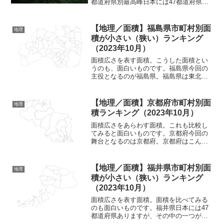
都道府県別最高峰日本には47都道府県あ
ることは広く知られているところ。その
都道府県には、それぞれ山が存在してい
ます。日本の場合、山がない都道府県と
【地理／面積】福島県市町村別面
地理
いうのは、存在していない...
積が小さい（狭い）ランキング
（2023年10月）
面積広さを表す面積。こうした面積とい
うのも、面白いものです。福島県今回の
主役となるのが福島県。福島県は東北地
方の県の一つとなっており、東北地方の
中でも最も南に位置する県となっていま
す。北には宮城県と山形県、西には新潟
【地理／面積】京都府市町村別面
地理
県、南には群馬県、栃木県...
積ランキング（2023年10月）
面積広さをあらわす面積。これも比較し
てみると面白いものです。京都府今回の
舞台となるのは京都府。京都府はこんな
形をしている府となっています。北西か
ら南東にかけて斜めに細長い形状。東に
は福井県と滋賀県と三重県、南には奈良
【地理／面積】福井県市町村別面
地理
県と大阪府、西には兵庫県...
積が小さい（狭い）ランキング
（2023年10月）
面積広さを表す面積。面積を比べてみる
のも面白いものです。福井県日本には47
都道府県ありますが、その中の一つが福
井県。こちらが福井県の地図。中々個性