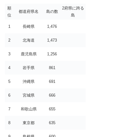
順
2府県に跨る
都道府県名
島の数
位
島
1
長崎県
1,476
2
北海道
1,473
3
鹿児島県
1,256
4
岩手県
861
5
沖縄県
691
6
宮城県
666
7
和歌山県
655
8
東京都
635
9
島根県
600