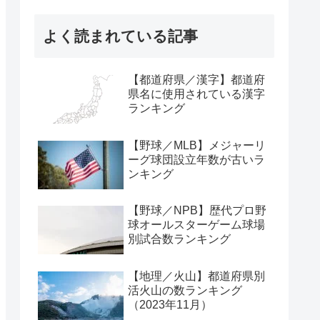
よく読まれている記事
【都道府県／漢字】都道府
県名に使用されている漢字
ランキング
【野球／MLB】メジャーリ
ーグ球団設立年数が古いラ
ンキング
【野球／NPB】歴代プロ野
球オールスターゲーム球場
別試合数ランキング
【地理／火山】都道府県別
活火山の数ランキング
（2023年11月）