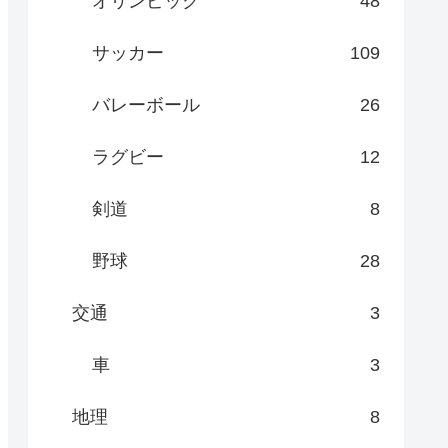
オリンピック
48
サッカー
109
バレーボール
26
ラグビー
12
剣道
8
野球
28
交通
3
車
3
地理
8