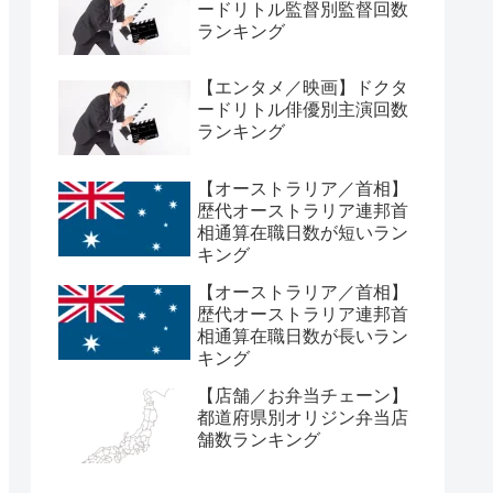
ードリトル監督別監督回数
ランキング
【エンタメ／映画】ドクタ
ードリトル俳優別主演回数
ランキング
【オーストラリア／首相】
歴代オーストラリア連邦首
相通算在職日数が短いラン
キング
【オーストラリア／首相】
歴代オーストラリア連邦首
相通算在職日数が長いラン
キング
【店舗／お弁当チェーン】
都道府県別オリジン弁当店
舗数ランキング