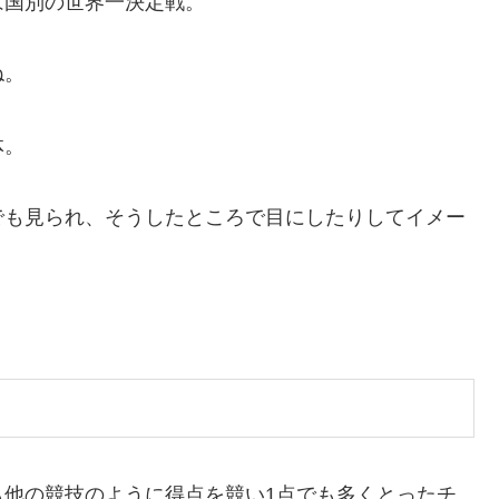
は国別の世界一決定戦。
ね。
体。
でも見られ、そうしたところで目にしたりしてイメー
も他の競技のように得点を競い1点でも多くとったチ