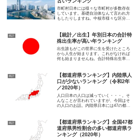
古いランキング
市町村日本には様々な市町村が多数存在
しています。基礎自治体なんて言われ方
もしたりしますね。中核市様々な区分を
されることがある市町村。その区分けの
一つになっているのが「中核市」という
分け方。中核市といわれてもボヤっとし
【統計／出生】年別日本の合計特
統計
ますが、総務省のホームペ...
殊出生率が高い年ランキング
出生誰もがこの世界に生を受けたところ
から人生が始まります。これがなければ
何も始まりませんね。合計特殊出生率出
生に関するデータというのも様々なもの
があり、統計データが出されています。
日本でもそうしたデータがとられてお
【都道府県ランキング】内陸県人
統計
り、毎年記録されていってい...
口が少ないランキング（令和2年
／2020年）
人口日本の人口は減っていく・・・。そ
んなことが言われていますが、今回はそ
の人口のお話。内陸県日本には47の都道
府県が存在しています。それぞれがそれ
ぞれの特徴を持つ都道府県となっていま
すね。そしてその都道府県の中には、内
【都道府県ランキング】全国47都
統計
陸県と呼ばれる県があり...
道府県男性割合の多い都道府県ラ
ンキング（2020年）