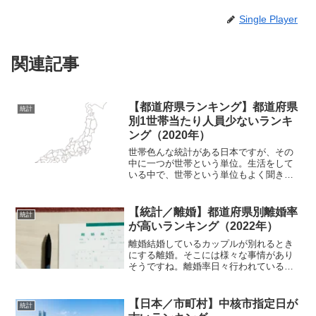
Single Player
関連記事
【都道府県ランキング】都道府県
統計
別1世帯当たり人員少ないランキ
ング（2020年）
世帯色んな統計がある日本ですが、その
中に一つが世帯という単位。生活をして
いる中で、世帯という単位もよく聞きま
す。1世帯当たりの人員世帯というのは面
白い単位でもありまして、世帯ごとに人
数が違ったりしています。一人暮らしの
【統計／離婚】都道府県別離婚率
統計
人は当然ながら一人世帯...
が高いランキング（2022年）
離婚結婚しているカップルが別れるとき
にする離婚。そこには様々な事情があり
そうですね。離婚率日々行われている離
婚。日本全体で見てみれば、毎日のよう
に離婚しているカップルが存在している
ようです。件数で言えば、2022年のデー
【日本／市町村】中核市指定日が
統計
タで19,000件以...